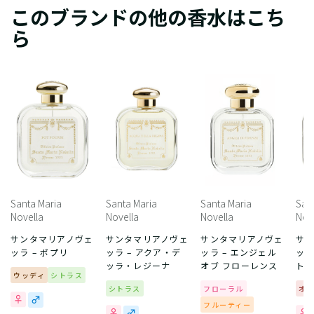
このブランドの他の香水はこち
ら
Santa Maria
Santa Maria
Santa Maria
San
Novella
Novella
Novella
Nov
サンタマリアノヴェ
サンタマリアノヴェ
サンタマリアノヴェ
サ
ッラ – ポプリ
ッラ – アクア・デ
ッラ – エンジェル
ッラ
ッラ・レジーナ
オブ フローレンス
トス
ウッディ
シトラス
シトラス
フローラル
オ
フルーティー