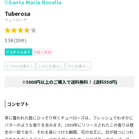
Santa Maria Novella
Tuberosa
テュベローザ
3.58 (20件)
フルボトルあり
フローラル
0.75ml:在庫なし
2.5ml:在庫なし
5ml:在庫なし
※5000円以上のご購入で送料無料！ (送料550円)
コンセプト
草に覆われた庭にひっそり咲くチュベローズは、フレッシュでわずかに
バターのような香りを含みます。1939年にリリースされたこの香りは歴
史の一部であり、それを身につけた瞬間、花の女王に。日が経つにつれ