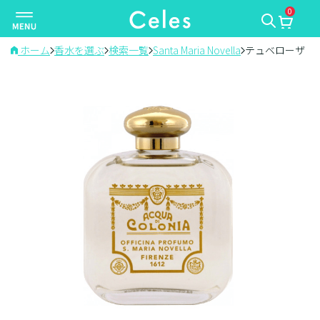
0
ナ
ビ
ゲ
ホーム
香水を選ぶ
検索一覧
Santa Maria Novella
テュベローザ
ー
シ
ョ
ン
を
切
り
替
え