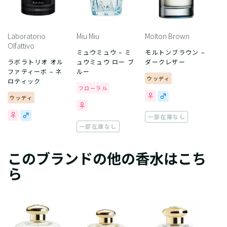
Laboratorio
Miu Miu
Molton Brown
Olfattivo
ミュウミュウ – ミ
モルトンブラウン –
ラボラトリオ オル
ュウミュウ ロー ブ
ダークレザー
ファティーボ – ネ
ルー
ウッディ
ロティック
フローラル
ウッディ
一部在庫なし
一部在庫なし
このブランドの他の香水はこち
ら