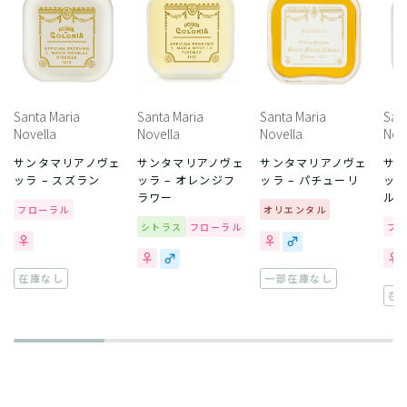
Santa Maria
Santa Maria
Santa Maria
San
Novella
Novella
Novella
Nov
サンタマリアノヴェ
サンタマリアノヴェ
サンタマリアノヴェ
サ
ッラ – スズラン
ッラ – オレンジフ
ッラ – パチューリ
ッラ
ラワー
ル 
フローラル
オリエンタル
シトラス
フローラル
フ
在庫なし
一部在庫なし
在