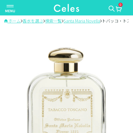
0
ナ
ビ
ゲ
ホーム
香水を選ぶ
検索一覧
Santa Maria Novella
トバッコ・トス
ー
シ
ョ
ン
を
切
り
替
え