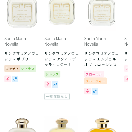
Santa Maria
Santa Maria
Santa Maria
San
Novella
Novella
Novella
Nov
サンタマリアノヴェ
サンタマリアノヴェ
サンタマリアノヴェ
サ
ッラ – ポプリ
ッラ – アクア・デ
ッラ – エンジェル
ッラ
ッラ・レジーナ
オブ フローレンス
ウッディ
シトラス
フ
シトラス
フローラル
フルーティー
一部在庫なし