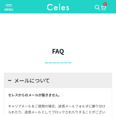
0
ナ
ビ
ゲ
ー
シ
ョ
ン
FAQ
を
切
_______
り
替
え
メールについて
セレスからのメールが届きません。
キャリアメールをご使用の場合、迷惑メールフォルダに振り分け
られたり、迷惑メールとしてブロックされたりすることがござい