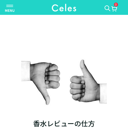
0
ナ
ビ
ゲ
ー
シ
ョ
ン
を
切
り
替
え
香水レビューの仕方