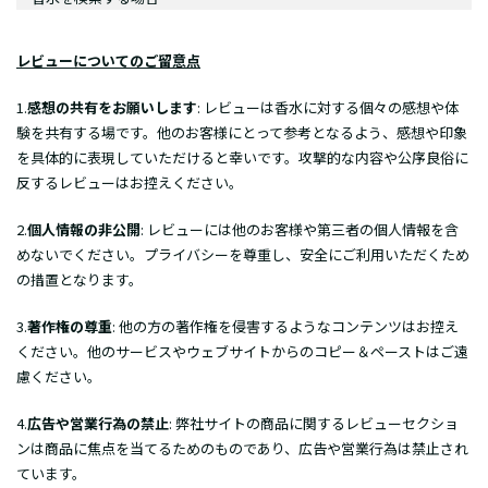
レビューについてのご留意点
1.
感想の共有をお願いします
: レビューは香水に対する個々の感想や体
験を共有する場です。他のお客様にとって参考となるよう、感想や印象
を具体的に表現していただけると幸いです。攻撃的な内容や公序良俗に
反するレビューはお控えください。
2.
個人情報の非公開
: レビューには他のお客様や第三者の個人情報を含
めないでください。プライバシーを尊重し、安全にご利用いただくため
の措置となります。
3.
著作権の尊重
: 他の方の著作権を侵害するようなコンテンツはお控え
ください。他のサービスやウェブサイトからのコピー＆ペーストはご遠
慮ください。
4.
広告や営業行為の禁止
: 弊社サイトの商品に関するレビューセクショ
ンは商品に焦点を当てるためのものであり、広告や営業行為は禁止され
ています。