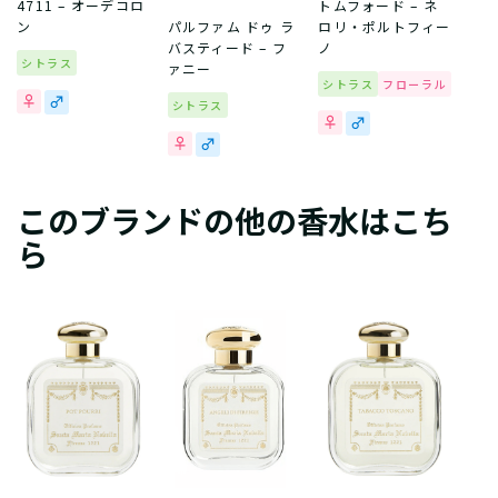
4711 – オーデコロ
トムフォード – ネ
ン
パルファム ドゥ ラ
ロリ・ポルトフィー
バスティード – フ
ノ
シトラス
ァニー
シトラス
フローラル
シトラス
このブランドの他の香水はこち
ら