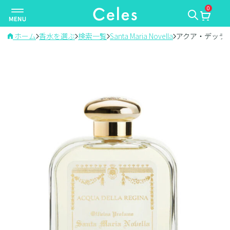
0
ナ
ビ
ゲ
ホーム
香水を選ぶ
検索一覧
Santa Maria Novella
アクア・デッラ
ー
シ
ョ
ン
を
切
り
替
え