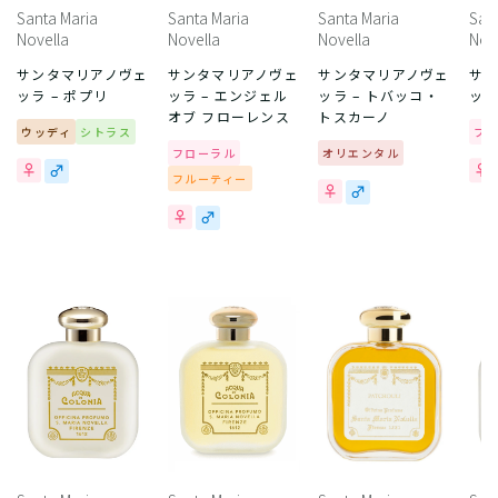
Santa Maria
Santa Maria
Santa Maria
San
Novella
Novella
Novella
Nov
サンタマリアノヴェ
サンタマリアノヴェ
サンタマリアノヴェ
サ
ッラ – ポプリ
ッラ – エンジェル
ッラ – トバッコ・
ッラ
オブ フローレンス
トスカーノ
ウッディ
シトラス
フ
フローラル
オリエンタル
フルーティー