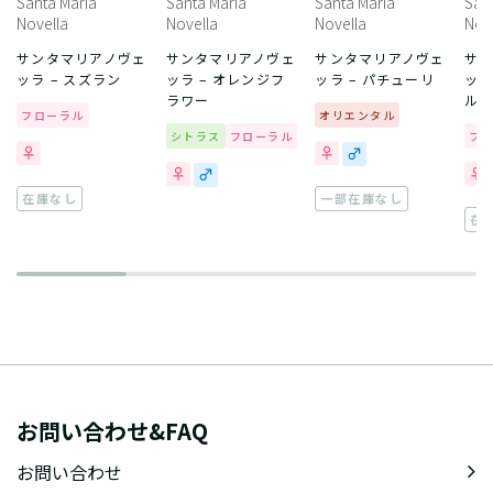
Santa Maria
Santa Maria
Santa Maria
San
Novella
Novella
Novella
Nov
サンタマリアノヴェ
サンタマリアノヴェ
サンタマリアノヴェ
サ
ッラ – スズラン
ッラ – オレンジフ
ッラ – パチューリ
ッラ
ラワー
ル 
フローラル
オリエンタル
シトラス
フローラル
フ
在庫なし
一部在庫なし
在
お問い合わせ&FAQ
お問い合わせ