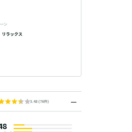
ーン
リラックス
3.48 (76件)
48