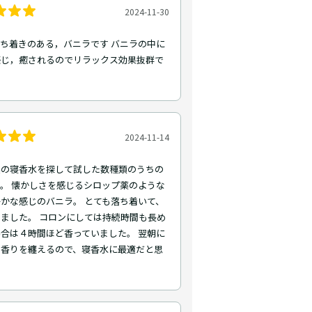
2024-11-30
ち着きのある，バニラです バニラの中に
感じ，癒されるのでリラックス効果抜群で
2024-11-14
系の寝香水を探して試した数種類のうちの
。 懐かしさを感じるシロップ薬のような
かな感じのバニラ。 とても落ち着いて、
ました。 コロンにしては持続時間も長め
合は４時間ほど香っていました。 翌朝に
る香りを纏えるので、寝香水に最適だと思