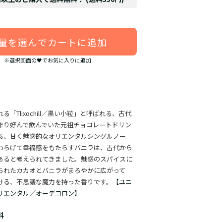
量を選んでカートに追加
※選択画面の🖤でお気に入りに追加
る「Tlixochill／黒い小粒」と呼ばれる、古代
作り好んで飲んでいた元祖チョコレートドリン
る、甘く魅惑的なオリエンタルシングルノー
わらげて幸福感をもたらすバニラは、古代から
あると考えられてきました。魅惑のスパイスに
られたカカオとバニラがまろやかに広がって
ける、不思議な魔力を持った香りです。
【ユニ
リエンタル／オーデコロン】
料