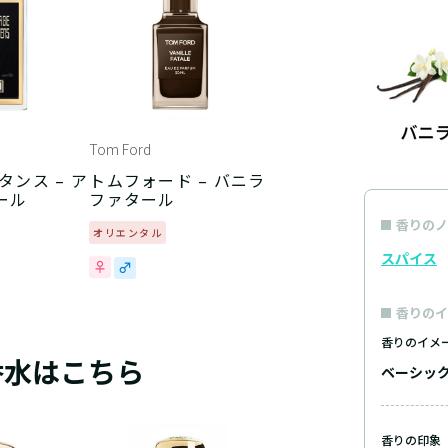
Tom Ford
タンス – ア
トムフォード – バニラ
ール
ファタール
香りのノ
オリエンタル
スパイス
香りのイ
香りのイメ
香水はこちら
ベーシッ
香りの印象