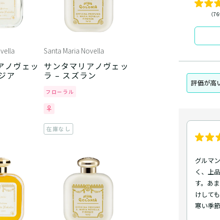
（7
vella
Santa Maria Novella
アノヴェッ
サンタマリアノヴェッ
ージア
ラ – スズラン
評価が高
フローラル
在庫なし
グルマ
く、上
す。あ
けして
寒い季