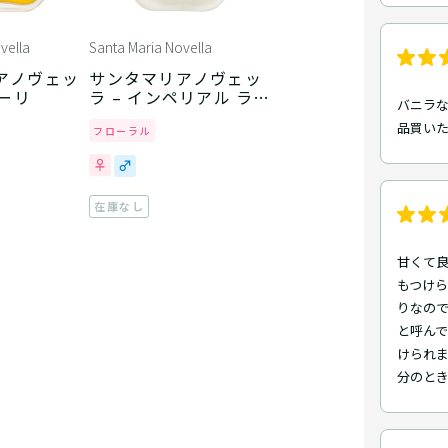
vella
Santa Maria Novella
アノヴェッ
サンタマリアノヴェッ
ューリ
ラ – インペリアル ラベ
バニラ
ンダー
品買い
フローラル
在庫なし
甘くて
もつけ
りなの
と呼ん
けられ
分のと