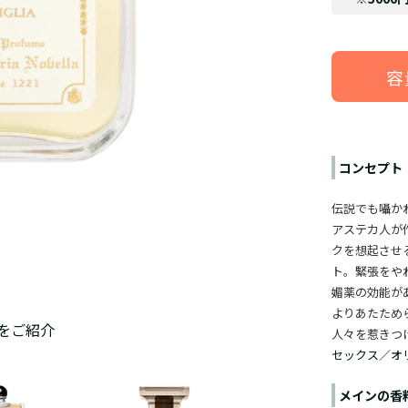
容
コンセプト
伝説でも囁かれ
アステカ人が
クを想起させ
ト。緊張をや
媚薬の効能が
よりあたため
をご紹介
人々を惹きつ
セックス／オ
メインの香