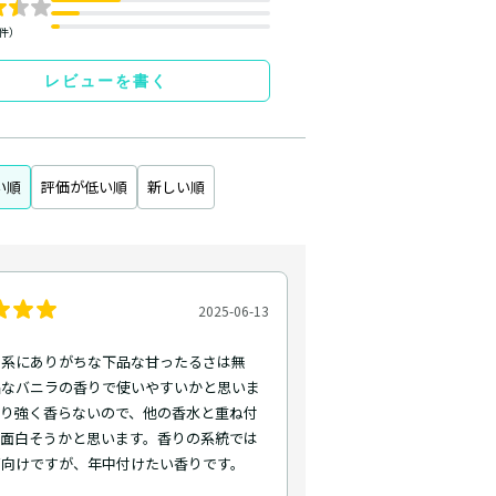
6件）
レビューを書く
い順
評価が低い順
新しい順
2025-06-13
ン系にありがちな下品な甘ったるさは無
品なバニラの香りで使いやすいかと思いま
まり強く香らないので、他の香水と重ね付
も面白そうかと思います。香りの系統では
節向けですが、年中付けたい香りです。