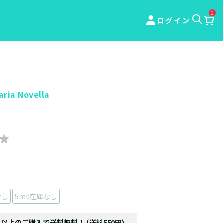
0
ログイン
aria Novella
なし
5ml:在庫なし
円以上のご購入で送料無料！ (送料550円)