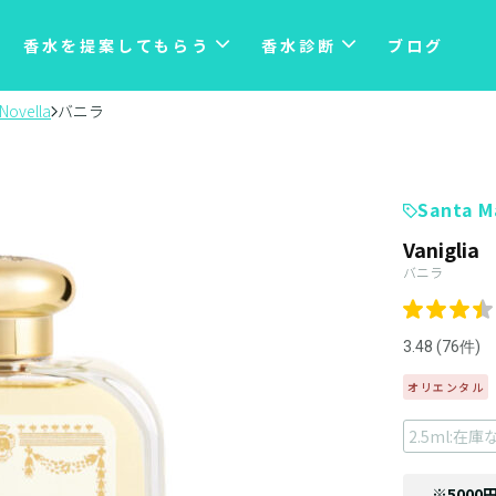
香水を提案してもらう
香水診断
ブログ
 Novella
バニラ
Santa M
Vaniglia
バニラ
3.48 (76件)
オリエンタル
2.5ml:在庫
※5000