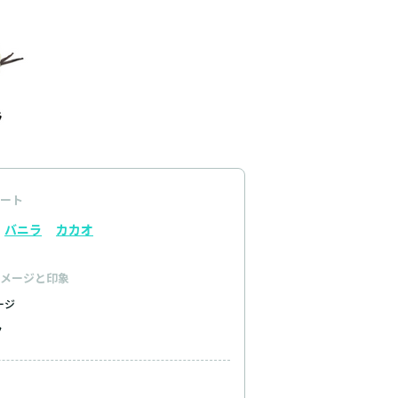
ート
バニラ
カカオ
メージと印象
ージ
ク