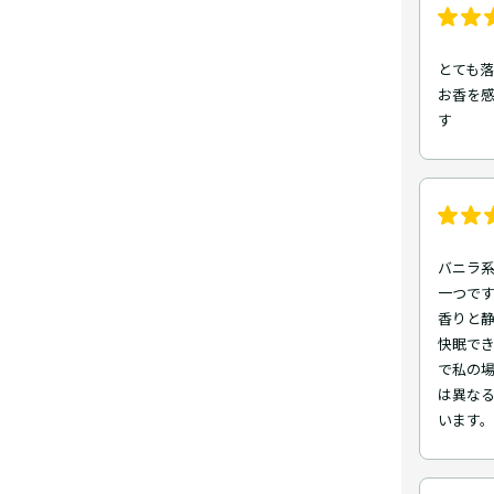
とても落
お香を
す
バニラ
一つです
香りと静
快眠でき
で私の場
は異な
います。