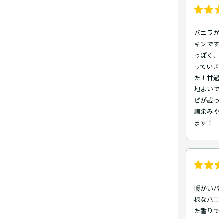
バニラ
キンです
っぽく
っていき
た！甘
地よいで
ピが載っ
馴染みや
ます！
暖かいバ
様なバ
た香りで