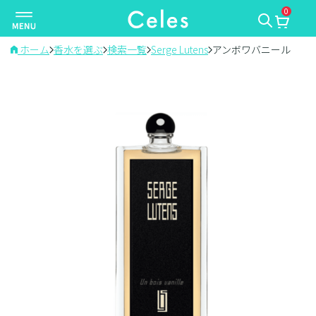
0
ナ
ビ
ゲ
ホーム
香水を選ぶ
検索一覧
Serge Lutens
アンボワバニール
ー
シ
ョ
ン
を
切
り
替
え