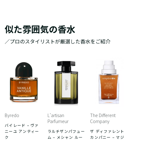
似た雰囲気の香水
／プロのスタイリストが厳選した香水をご紹介
Byredo
L’artisan
The Different
Parfumeur
Company
バイレード – ヴァ
ニーユ アンティー
ラルチザンパフュー
ザ ディファレント
ク
ム – メシャン ルー
カンパニー – マジ