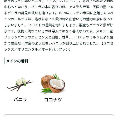
財宝のように尊いバニラ、「アンボワバニール」。忘れさられた文明の
中心へと向かう、バニラの木の香りの旅。アステカ帝国、天国の蜜であ
るバニラの発見の軌跡を辿ります。1519年アステカ帝国に上陸したスペ
インのコルテスは、泡状になった飲み物と出合いその魅力の虜になって
しまいました。フロイトの言葉を借りましょう。悪魔もバニラと黒が好
きです。後悔に満ちているのは悪人ではなく善人なのです。メキシコ産
ブラックバニラのエッセンスと白檀、甘草、ココナッツミルクにより豊
かで甘美な、財宝のように尊いバニラが創り上げられました。【ユニセ
ックス／オリエンタル／オードパルファン】
メインの香料