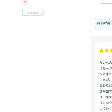
一部在庫なし
評価が高
たいへ
にセー
ンと来
したが
な香り
さが出
り、様
りにな
してい