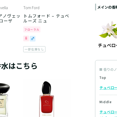
メインの香
vella
Tom Ford
アノヴェッ
トムフォード – テュベ
ベローザ
ルーズ ニュ
フローラル
一部在庫なし
香水はこちら
香りのノ
Top
チュベロ
Middle
チュベロ