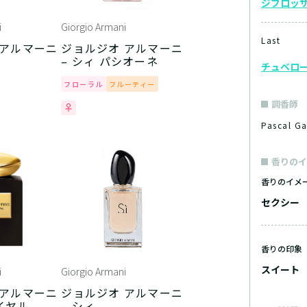
ジブロッ
i
Giorgio Armani
Last
 アルマーニ
ジョルジオ アルマーニ
– シィ パシオーネ
チュベロ
フローラル
フルーティー
調香師
Pascal 
香りのイ
香りのイメ
セクシー
香りの印象
スイート
i
Giorgio Armani
 アルマーニ
ジョルジオ アルマーニ
イヤル
– シィ