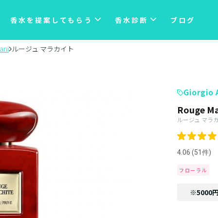
香水を提案してもらう
香水診断
ブログ
ani
ルージュ マラカイト
Giorgio
Rouge Ma
ルージュ マラ
4.06 (51件)
フローラル
※5000