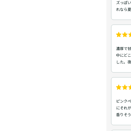
ズっぽ
れなら
濃厚で
中にど
した。
ピンクペ
にそれが
香りそ