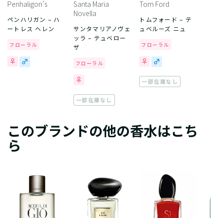
Penhaligon’s
Santa Maria
Tom Ford
Novella
ペンハリガン – ハ
トムフォード – テ
ートレス ヘレン
サンタマリアノヴェ
ュベルーズ ニュ
ッラ – テュベロー
フローラル
フローラル
ザ
フローラル
一部在庫なし
一部在庫なし
このブランドの他の香水はこち
ら