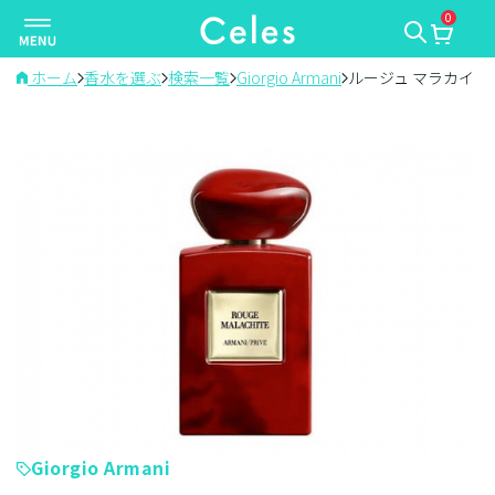
0
ナ
ビ
ゲ
ホーム
香水を選ぶ
検索一覧
Giorgio Armani
ルージュ マラカイト
ー
シ
ョ
ン
を
切
り
替
え
Giorgio Armani