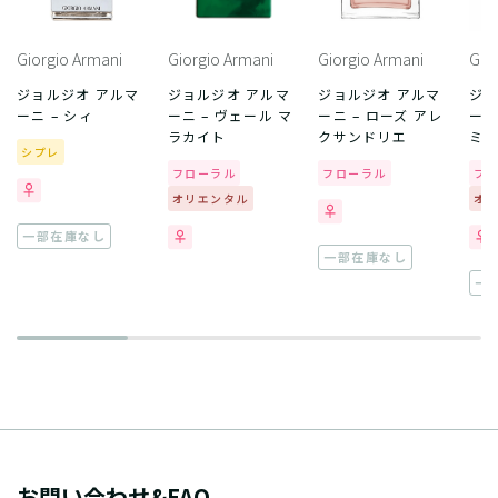
Giorgio Armani
Giorgio Armani
Giorgio Armani
Gio
ジョルジオ アルマ
ジョルジオ アルマ
ジョルジオ アルマ
ジョ
ーニ – シィ
ーニ – ヴェール マ
ーニ – ローズ アレ
ーニ
ラカイト
クサンドリエ
ミ
シプレ
フローラル
フローラル
フ
オリエンタル
オ
一部在庫なし
一部在庫なし
一
お問い合わせ&FAQ