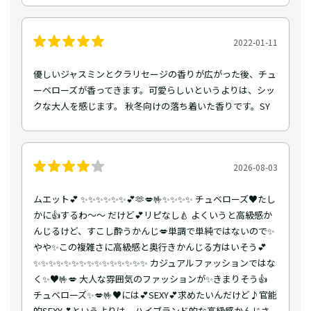
2022-01-11
優しいジャスミンとクラリセージの香りが広がった後、チュ
ーベローズが香ってきます。可愛らしいというよりは、シッ
クな大人を感じます。 秋冬向けの落ち着いた香りです。SY
2026-08-03
ムエット💕 ✨✨✨✨✨✨💕🫶💋🤟✨✨✨✨ チュベローズ♥️たし
かに👍するわ～〜 だけど💕リピなし🍐 よくいうと高級感か
んじるけど、すこし酔うかんじ💋単調で単純ではないので✨
やや✨この複雑さに高級感と奥行きかんじる方はいそう💕
✨✨✨✨✨✨✨✨✨✨✨✨✨✨✨ カジュアルファッションではな
く✨♥️🤟💋 大人な雰囲気のファッションが✨きまりそう👍
チュベローズ✨💋🤟♥️には💕SEXY💕求めたいんだけど♪官能
的SEXY💕というよりは、ハイブランド的な高級感かんじさ