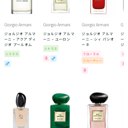
Giorgio Armani
Giorgio Armani
Giorgio Armani
Gio
ジョルジオ アルマ
ジョルジオ アルマ
ジョルジオ アルマ
ジョ
ーニ – アクア ディ
ーニ – ユーロン
ーニ – シィ パシオ
ーニ
ジオ プールオム
ーネ
ジ
シトラス
シトラス
フローラル
フ
フルーティー