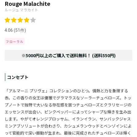
Rouge Malachite
ルージュ マラカイト
4.06 (51件)
フローラル
※5000円以上のご購入で送料無料！ (送料550円)
コンセプト
「アルマーニ プリヴェ」コレクションのひとつ。情熱と力を象徴する
赤。この香りの女王は優雅でグラマラスなソーラーチュベローズ。トッ
プノートで独特で大いなる存在感を放つチュベローズとクラリセージの
エッセンスが出会い、ピンクペッパーによってシャープな輝きを生み出
します。やがてオレンジブロッサム、イランイラン、サンバックジャス
ミンアブソリュートが合わさり、カシュメランウッドとベンゾインによ
って官能的で深い振動が生まれ、最後に完成されたチュベローズは輝く