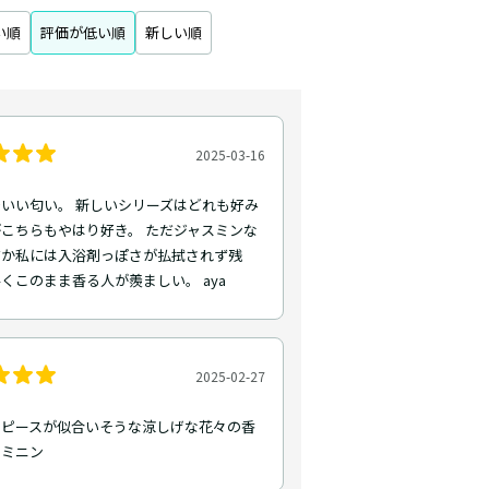
い順
評価が低い順
新しい順
2025-03-16
いい匂い。 新しいシリーズはどれも好み
こちらもやはり好き。 ただジャスミンな
ぜか私には入浴剤っぽさが払拭されず残
くこのまま香る人が羨ましい。 aya
2025-02-27
ンピースが似合いそうな涼しげな花々の香
ェミニン