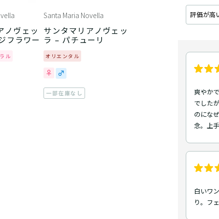
評価が高
vella
Santa Maria Novella
アノヴェッ
サンタマリアノヴェッ
ンジフラワー
ラ – パチューリ
ラル
オリエンタル
爽やかで
一部在庫なし
でしたが
のにな
念。上手
白いワ
り。フ