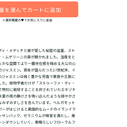
量を選んでカートに追加
※選択画面の🖤でお気に入りに追加
ディ・メディチと彼が愛した秘密の温室、スト
ィ・ムゲリーニの扉が開かれました。湿度をと
たかな空間でより一層存在感を強める大公の心
のジャスミン。貿易が盛んだった17世紀末、イ
のジャスミンは強く豊かな芳香で貴族や王族に
した。植物学者だけが「ストゥーファ・ディ・
で特別に栽培することを許されていたエキゾチ
は夏の夜の静けさを吸い込んだような穏やかさ
なみずみずしさを含んでいます。ベルガモット
パーがはじけると異国的なムードのイランイラ
ンサンバック、ゼラニウムが嗅覚を満たし、美
ーンダウンしていく、素晴らしいフローラルフ