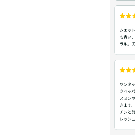
ムエッ
も青い
ラル。 
ワンタ
クペッ
スミン
きます
チンと
レッシ