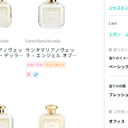
ジャスミ
Last
シダー
vella
Santa Maria Novella
アノヴェッ
サンタマリアノヴェッ
香りのイ
ア・デッラ・
ラ – エンジェル オブ
香りのイメ
フローレンス
フローラル
フルーティー
ベーシッ
香りの印象
フレッシ
ご利用シ
オフィス