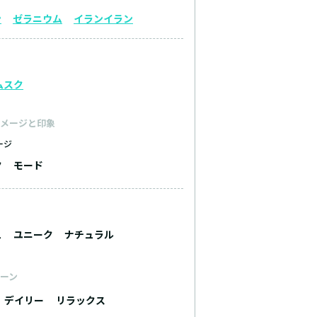
ン
ゼラニウム
イランイラン
ムスク
メージと印象
ージ
ク
モード
ュ
ユニーク
ナチュラル
ーン
デイリー
リラックス