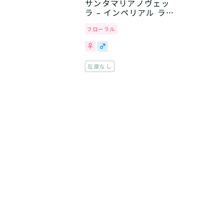
サンタマリアノヴェッ
ラ – インペリアル ラベ
ンダー
フローラル
在庫なし