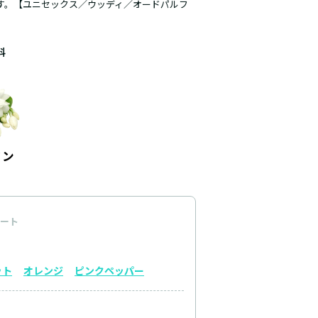
す。【ユニセックス／ウッディ／オードパルフ
料
ート
ット
オレンジ
ピンクペッパー