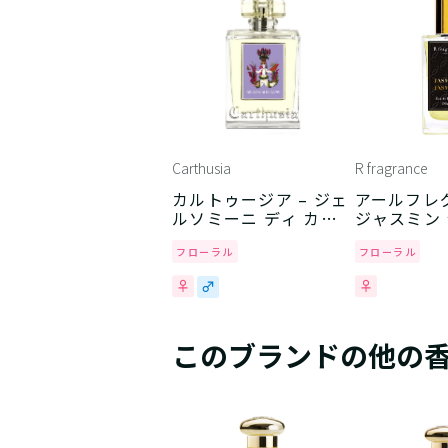
Carthusia
R fragrance
カルトゥージア – ジェ
アールフレグ
ルソミーニ ディ カプ
ジャスミン
リ
フローラル
フローラル
このブランドの他の