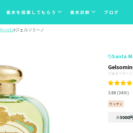
香水を提案してもらう
香水診断
ブログ
 Novella
ジェルソミーノ
Santa M
Gelsomin
ジェルソミーノ
3.88 (34件)
ウッディ
※5000