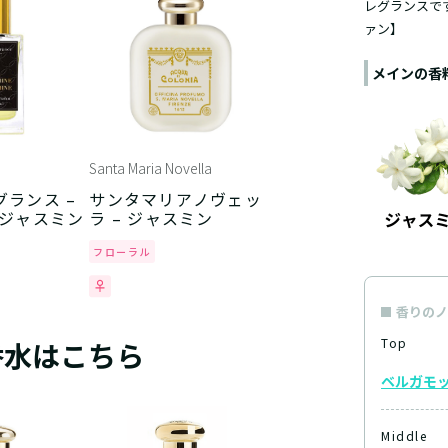
レグランスで
ァン】
メインの香
Santa Maria Novella
ランス –
サンタマリアノヴェッ
 ジャスミン
ラ – ジャスミン
フローラル
香りのノ
Top
香水はこちら
ベルガモ
Middle