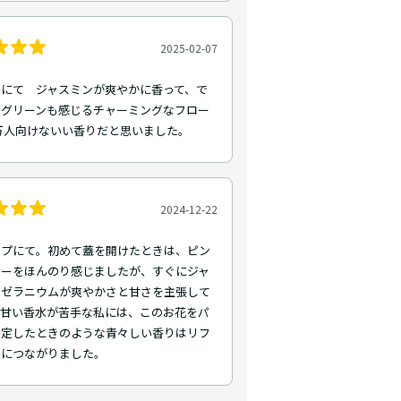
2025-02-07
トにて ジャスミンが爽やかに香って、で
、グリーンも感じるチャーミングなフロー
万人向けないい香りだと思いました。
2024-12-22
ップにて。初めて蓋を開けたときは、ピン
パーをほんのり感じましたが、すぐにジャ
やゼラニウムが爽やかさと甘さを主張して
。甘い香水が苦手な私には、このお花をパ
剪定したときのような青々しい香りはリフ
ュにつながりました。