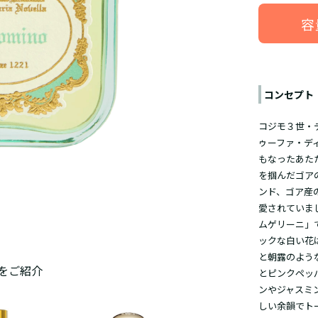
容
コンセプト
コジモ３世・
ゥーファ・デ
もなったあた
を掴んだゴア
ンド、ゴア産
愛されていま
ムゲリーニ」
ックな白い花
と朝露のよう
をご紹介
とピンクペッ
ンやジャスミ
しい余韻でト