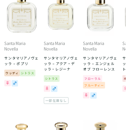
Santa Maria
Santa Maria
Santa Maria
San
Novella
Novella
Novella
Nov
サンタマリアノヴェ
サンタマリアノヴェ
サンタマリアノヴェ
サ
ッラ – ポプリ
ッラ – アクア・デ
ッラ – エンジェル
ッラ
ッラ・レジーナ
オブ フローレンス
トス
ウッディ
シトラス
シトラス
フローラル
オ
フルーティー
一部在庫なし