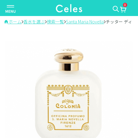
0
ナ
ビ
ゲ
ホーム
香水を選ぶ
検索一覧
Santa Maria Novella
チッター ディ 
ー
シ
ョ
ン
を
切
り
替
え