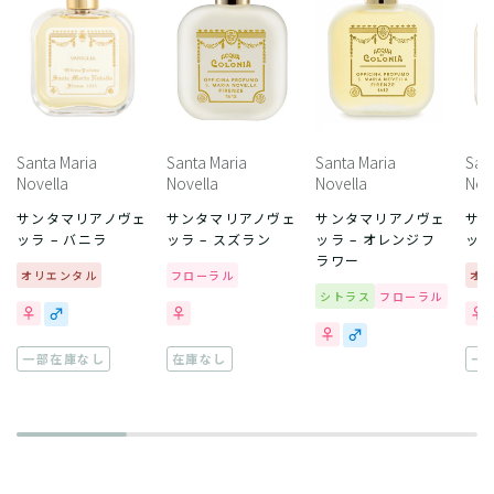
Santa Maria
Santa Maria
Santa Maria
San
Novella
Novella
Novella
Nov
サンタマリアノヴェ
サンタマリアノヴェ
サンタマリアノヴェ
サ
ッラ – バニラ
ッラ – スズラン
ッラ – オレンジフ
ッラ
ラワー
オリエンタル
フローラル
オ
シトラス
フローラル
一部在庫なし
在庫なし
一