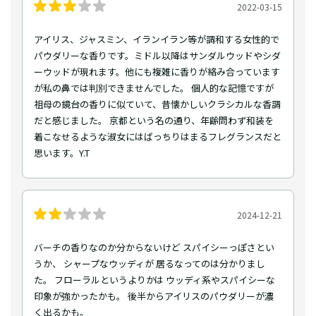
2022-03-15
アイリス、ジャスミン、イランイラン等が調和する女性的で
パウダリーな香りです。ミドル以降はサンダルウッドやシダ
ーウッドが現れます。他にも複雑に香りが絡み合っています
が私の鼻では判別できませんでした。 個人的な記憶ですが
祖母の鏡台の香りに似ていて、昔懐かしいクラシカルな香調
だと感じました。 京都という名の通り、年齢問わず和装を
着こなせるような淑女にはばっちりはまるフレグランスだと
思います。Y.T
2024-12-21
バーチの香りなのか分からないけど スパイシーっぽさとい
うか、 シャープなウッディが 居るなってのは分かりまし
た。 フローラルというよりかは ウッディ系やスパイシーな
印象が強かったかも。 後半からアイリスのパウダリーが濃
く出るかも。