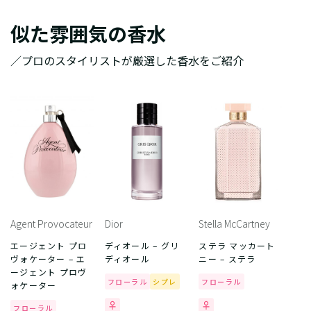
似た雰囲気の香水
／プロのスタイリストが厳選した香水をご紹介
Agent Provocateur
Dior
Stella McCartney
エージェント プロ
ディオール – グリ
ステラ マッカート
ヴォケーター – エ
ディオール
ニー – ステラ
ージェント プロヴ
フローラル
シプレ
フローラル
ォケーター
フローラル