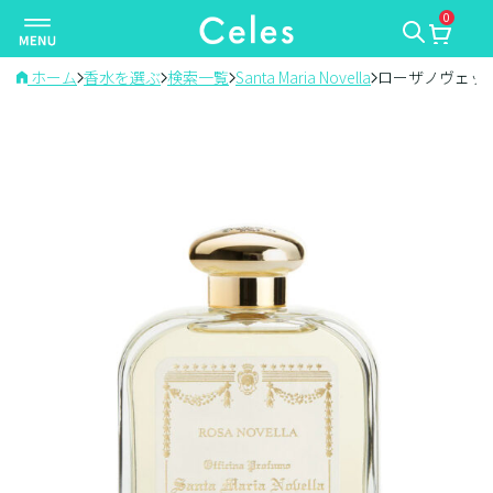
0
ナ
ビ
ゲ
ホーム
香水を選ぶ
検索一覧
Santa Maria Novella
ローザノヴェッ
ー
シ
ョ
ン
を
切
り
替
え