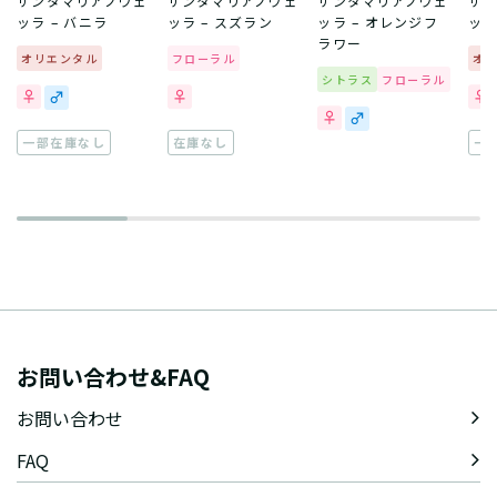
サンタマリアノヴェ
サンタマリアノヴェ
サンタマリアノヴェ
サ
ッラ – バニラ
ッラ – スズラン
ッラ – オレンジフ
ッラ
ラワー
オリエンタル
フローラル
オ
シトラス
フローラル
一部在庫なし
在庫なし
一
お問い合わせ&FAQ
お問い合わせ
FAQ