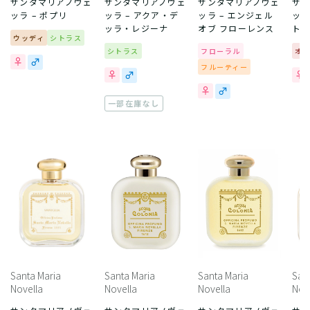
サンタマリアノヴェ
サンタマリアノヴェ
サンタマリアノヴェ
サ
ッラ – ポプリ
ッラ – アクア・デ
ッラ – エンジェル
ッラ
ッラ・レジーナ
オブ フローレンス
トス
ウッディ
シトラス
シトラス
フローラル
オ
フルーティー
一部在庫なし
Santa Maria
Santa Maria
Santa Maria
San
Novella
Novella
Novella
Nov