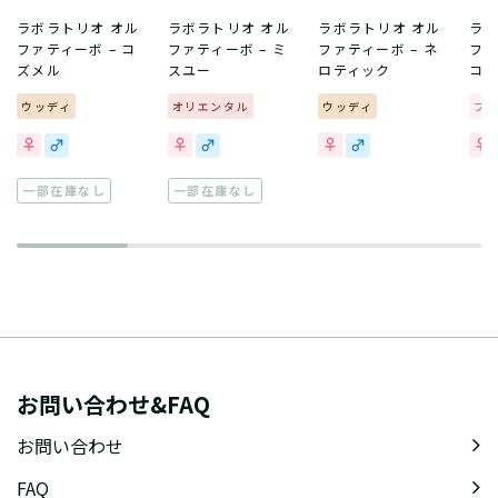
ラボラトリオ オル
ラボラトリオ オル
ラボラトリオ オル
ラボ
ファティーボ – コ
ファティーボ – ミ
ファティーボ – ネ
ファ
ズメル
スユー
ロティック
コ
ウッディ
オリエンタル
ウッディ
フ
一部在庫なし
一部在庫なし
お問い合わせ&FAQ
お問い合わせ
FAQ