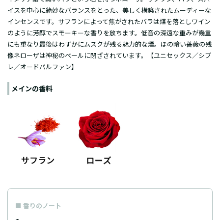
イスを中心に絶妙なバランスをとった、美しく構築されたムーディーな
インセンスです。サフランによって焦がされたバラは煤を落としワイン
のように芳醇でスモーキーな香りを放ちます。低音の深遠な重みが幾重
にも重なり最後はわずかにムスクが残る魅力的な煙。ほの暗い薔薇の残
像ネローザは神秘のベールに閉ざされています。【ユニセックス／シプ
レ／オードパルファン】
メインの香料
香りのノート