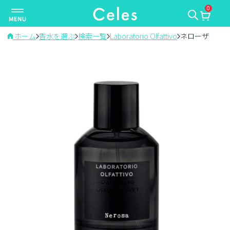
0
ナ
ビ
ゲ
ホーム
香水を選ぶ
検索一覧
Laboratorio Olfattivo
ネローザ
ー
シ
ョ
ン
を
切
り
替
え