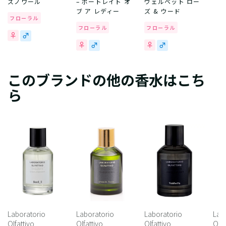
ズノワール
– ポートレイト オ
ヴェルベット ロー
ブ ア レディー
ズ & ウード
フローラル
フローラル
フローラル
このブランドの他の香水はこち
ら
Laboratorio
Laboratorio
Laboratorio
Lab
Olfattivo
Olfattivo
Olfattivo
Olfa