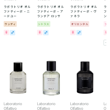
ラボラトリオ オル
ラボラトリオ オル
ラボラトリオ オル
ラボ
ファティーボ – ニ
ファティーボ – ア
ファティーボ – ヴ
ファ
ードユー
ランチア ロッサ
ァネラ
ン
ウッディ
シトラス
オリエンタル
フ
一
Laboratorio
Laboratorio
Laboratorio
Lab
Olfattivo
Olfattivo
Olfattivo
Olfa