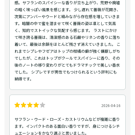
感。サフランのスパイシーな香りが立ち上がり、荒野や廃墟
の暗く埃っぽい風景を感じます。 少し遅れて薔薇が花開き、
次第にアンバーやウードと絡みながら存在感を増していきま
す。暗闇の中で蜜を潜ませて咲く薔薇の姿は凛として気高
く、知的でストイックな気配すら感じます。 ラストにかけ
て咲き誇る薔薇は、清潔感のある石鹸やリネンの香りに落ち
着いて、最後は余韻をほとんど残さず消えていきました。 こ
れまでシプレやフゼアはトップの柑橘の癖が強く嫌厭しがち
でしたが、これはトップがクールでスパイシーに香り、その
後のノートの移り変わりがとてもドラマチックで美しい香水
でした。 シプレですが男性でもつけられるという評判にも
納得です。
2026-04-16
サフラン・ウード・ローズ・カストリウムなどが複雑に香り
ます。インパクトのある面白い香りですが、身につけるシチ
ュエーションをかなり選ぶと思いました。