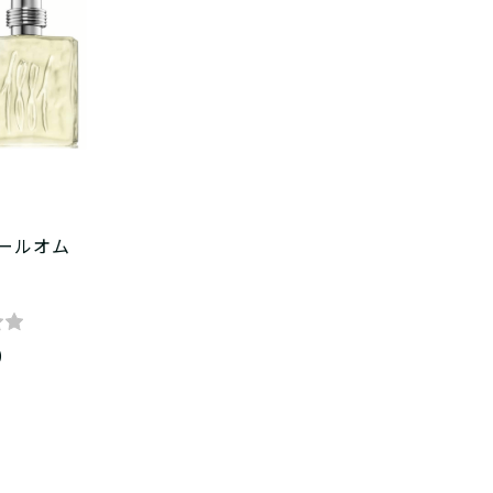
プールオム
)