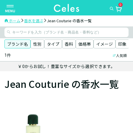
0
ナ
ビ
ゲ
ホーム
香水を選ぶ
Jean Couturie の香水一覧
ー
シ
ョ
ブランド名
性別
タイプ
香料
価格帯
イメージ
印象
ン
1件
人気順
を
切
￥0からお試し！豊富なサイズから選択できます。
り
替
Jean Couturie の香水一覧
え