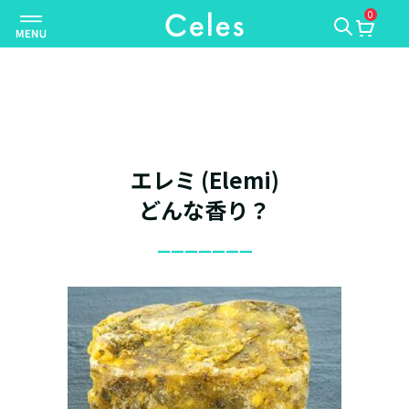
0
ナ
ビ
ゲ
ー
シ
ョ
ン
エレミ (Elemi)
を
切
どんな香り？
り
_______
替
え