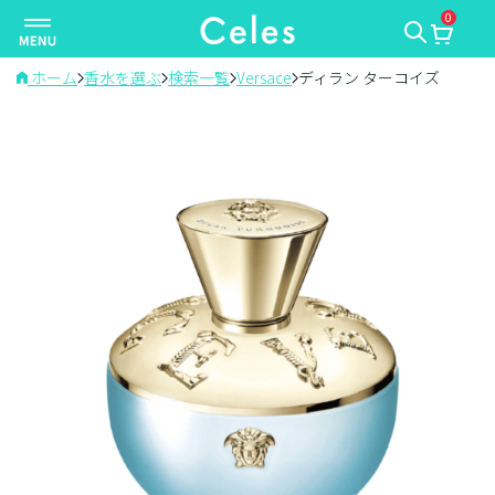
0
ナ
ビ
ゲ
ホーム
香水を選ぶ
検索一覧
Versace
ディラン ターコイズ
ー
シ
ョ
ン
を
切
り
替
え