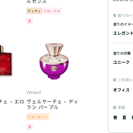
ルセンス
ウッディ
フローラル
香りのイ
香りのイメ
エレガン
香りの印象
ユニーク
ご利用シ
オフィス
Versace
ェ – エロ
ヴェルサーチェ – ディ
ラン パープル
季節
春
夏
フルーティー