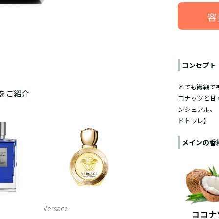
容
コンセプト
とても繊細で
をご紹介
コナッツと甘
ンシュアル。
ドトワレ
】
メインの香
Versace