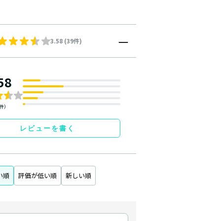
3.58 (39件)
58
9件）
レビューを書く
い順
評価が低い順
新しい順