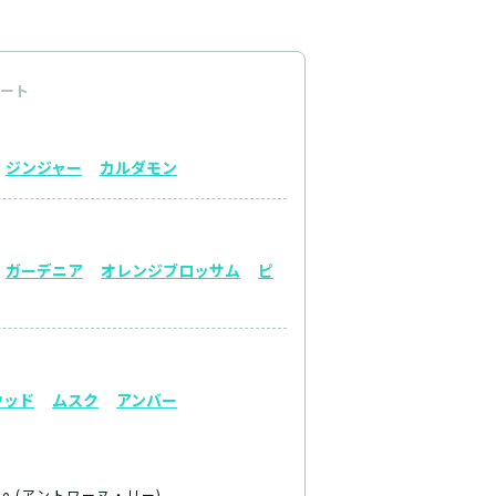
ート
ジンジャー
カルダモン
ガーデニア
オレンジブロッサム
ピ
ウッド
ムスク
アンバー
 Lie (アントワーヌ・リー)