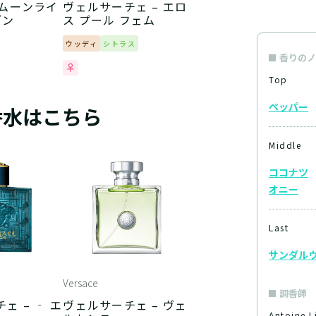
 ムーンライ
ヴェルサーチェ – エロ
ブン
ス プール フェム
ウッディ
シトラス
香りのノ
Top
ペッパー
香水はこちら
Middle
ココナツ
オニー
Last
サンダル
Versace
調香師
ェ – ‐ エ
ヴェルサーチェ – ヴェ
Antoine