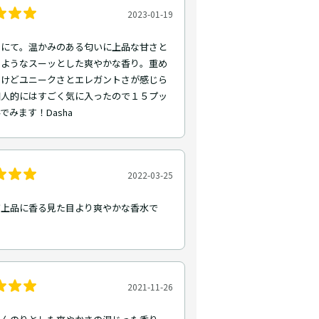
2023-01-19
トにて。温かみのある匂いに上品な甘さと
のようなスーッとした爽やかな香り。重め
るけどユニークさとエレガントさが感じら
個人的にはすごく気に入ったので１５プッ
でみます！Dasha
2022-03-25
ず上品に香る見た目より爽やかな香水で
2021-11-26