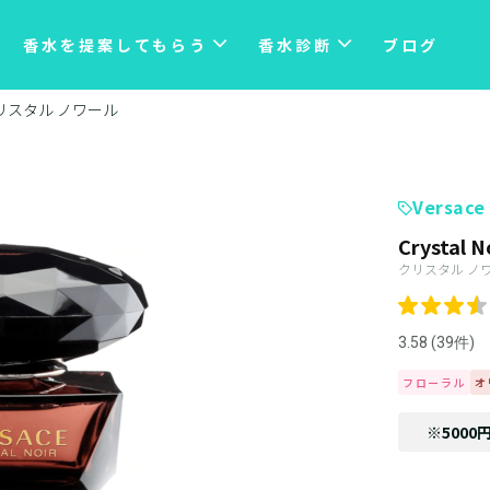
香水を提案してもらう
香水診断
ブログ
リスタル ノワール
Versace
Crystal N
クリスタル ノ
3.58 (39件)
フローラル
オ
※5000