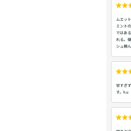
ムエッ
ミント
ではあ
れる。
シュ頼ん
甘すぎ
す。h.u