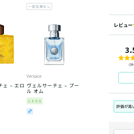
一部在庫なし
レビュー
3.
（3
Versace
ェ – エロ
ヴェルサーチェ – プー
ル オム
シトラス
評価が高