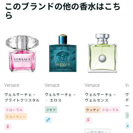
このブランドの他の香水はこち
ら
Versace
Versace
Versace
Ver
ヴェルサーチェ –
ヴェルサーチェ –
ヴェルサーチェ –
ヴェ
ブライトクリスタル
‐ エロス
ヴェルセンス
ディ
ール
フローラル
フゼア
ウッディ
フローラル
フ
フルーティー
一部在庫なし