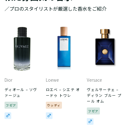
／プロのスタイリストが厳選した香水をご紹介
Dior
Loewe
Versace
ディオール – ソヴ
ロエベ – シエテ オ
ヴェルサーチェ –
ァージュ
ードゥ トワレ
ディラン ブルー プ
ール オム
フゼア
ウッディ
フゼア