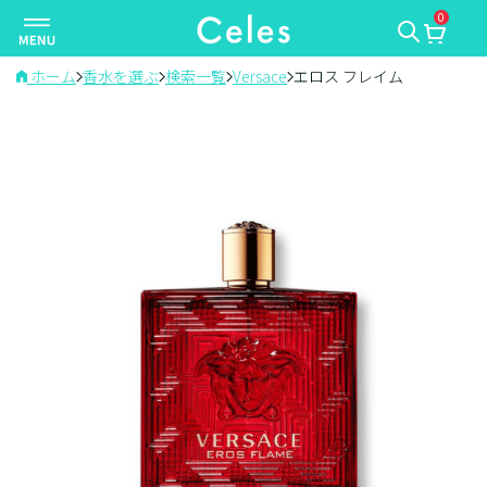
0
ナ
ビ
ゲ
ホーム
香水を選ぶ
検索一覧
Versace
エロス フレイム
ー
シ
ョ
ン
を
切
り
替
え