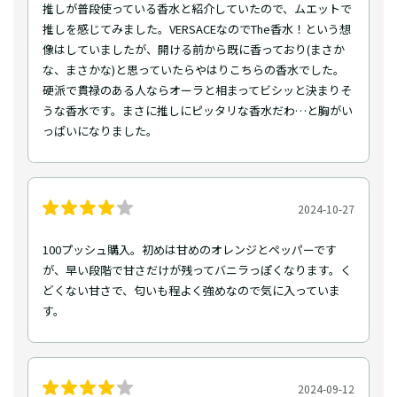
推しが普段使っている香水と紹介していたので、ムエットで
推しを感じてみました。VERSACEなのでThe香水！という想
像はしていましたが、開ける前から既に香っており(まさか
な、まさかな)と思っていたらやはりこちらの香水でした。
硬派で貫禄のある人ならオーラと相まってビシッと決まりそ
うな香水です。まさに推しにピッタリな香水だわ…と胸がい
っぱいになりました。
2024-10-27
100プッシュ購入。初めは甘めのオレンジとペッパーです
が、早い段階で甘さだけが残ってバニラっぽくなります。く
どくない甘さで、匂いも程よく強めなので気に入っていま
す。
2024-09-12