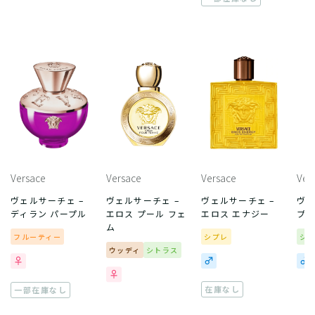
Versace
Versace
Versace
Ver
ヴェルサーチェ –
ヴェルサーチェ –
ヴェルサーチェ –
ヴェ
ディラン パープル
エロス プール フェ
エロス エナジー
プー
ム
フルーティー
シプレ
シ
ウッディ
シトラス
在庫なし
一部在庫なし