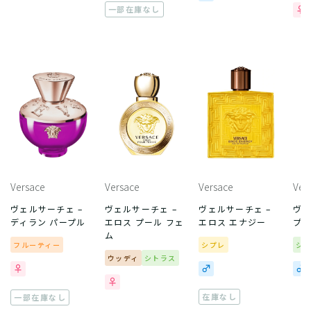
一部在庫なし
Versace
Versace
Versace
Ver
ヴェルサーチェ –
ヴェルサーチェ –
ヴェルサーチェ –
ヴェ
ディラン パープル
エロス プール フェ
エロス エナジー
プー
ム
フルーティー
シプレ
シ
ウッディ
シトラス
在庫なし
一部在庫なし