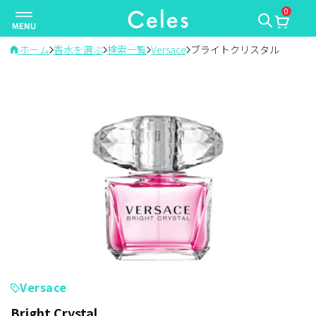
0
ナ
ビ
ゲ
ホーム
香水を選ぶ
検索一覧
Versace
ブライトクリスタル
ー
シ
ョ
ン
を
切
り
替
え
Versace
Bright Crystal