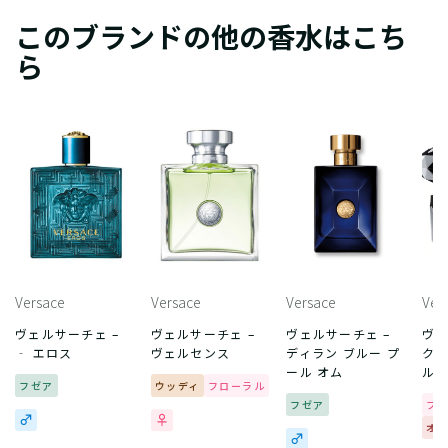
このブランドの他の香水はこち
ら
Versace
Versace
Versace
Ver
ヴェルサーチェ –
ヴェルサーチェ –
ヴェルサーチェ –
ヴェ
‐ エロス
ヴェルセンス
ディラン ブルー プ
クリ
ール オム
ル
フゼア
ウッディ
フローラル
フゼア
フ
オ