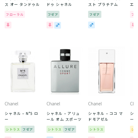
ス オー タンドゥル
ドゥ シャネル
スト プラチナム
エル
フローラル
フゼア
フゼア
フ
Chanel
Chanel
Chanel
Cha
シャネル – N°5 ロ
シャネル – アリュ
シャネル – ココ マ
シャ
ー
ール オム スポーツ
ドモアゼル
ード
シトラス
フゼア
シトラス
フゼア
シトラス
シ