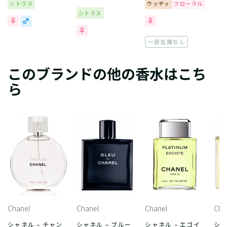
シトラス
ウッディ
フローラル
シトラス
一部在庫なし
このブランドの他の香水はこち
ら
Chanel
Chanel
Chanel
Cha
シャネル – チャン
シャネル – ブルー
シャネル – エゴイ
シャ