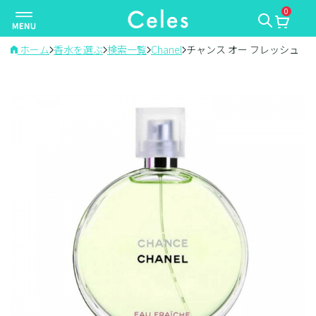
0
ナ
ビ
ゲ
ホーム
香水を選ぶ
検索一覧
Chanel
チャンス オー フレッシュ
ー
シ
ョ
ン
を
切
り
替
え