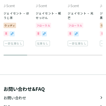
J-Scent
J-Scent
J-Scent
J-S
ジェイセント – ほ
ジェイセント – 紙
ジェイセント – 光
ジェ
うじ茶
せっけん
芒
黒
ウッディ
フローラル
フローラル
ウ
一部在庫なし
在庫なし
一部在庫なし
一
お問い合わせ&FAQ
お問い合わせ