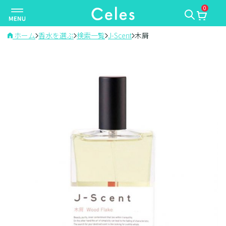
0
ナ
ビ
ゲ
ホーム
香水を選ぶ
検索一覧
J-Scent
木屑
ー
シ
ョ
ン
を
切
り
替
え