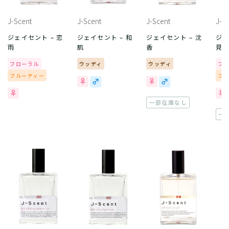
J-Scent
J-Scent
J-Scent
J-S
ジェイセント – 恋
ジェイセント – 和
ジェイセント – 沈
ジェ
雨
肌
香
見
フローラル
ウッディ
ウッディ
フ
フルーティー
フ
一部在庫なし
一