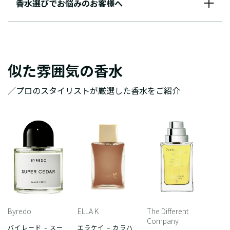
香水選びでお悩みのお客様へ
似た雰囲気の香水
／プロのスタイリストが厳選した香水をご紹介
Byredo
ELLA K
The Different
Company
バイレード – スー
エラケイ – カラハ