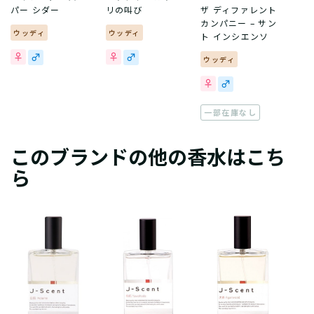
パー シダー
リの叫び
ザ ディファレント
カンパニー – サン
ウッディ
ウッディ
ト インシエンソ
ウッディ
一部在庫なし
このブランドの他の香水はこち
ら