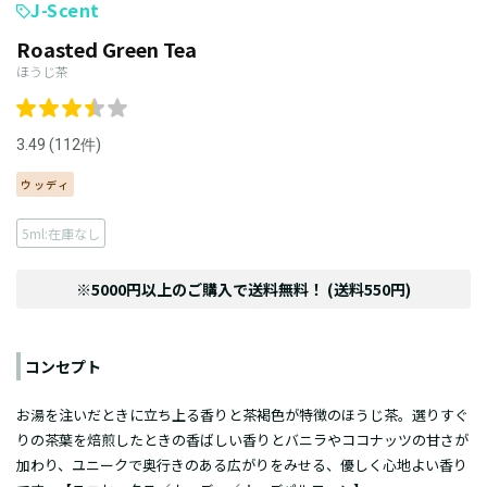
J-Scent
Roasted Green Tea
ほうじ茶
3.49 (112件)
ウッディ
5ml:在庫なし
※5000円以上のご購入で送料無料！ (送料550円)
コンセプト
お湯を注いだときに立ち上る香りと茶褐色が特徴のほうじ茶。選りすぐ
りの茶葉を焙煎したときの香ばしい香りとバニラやココナッツの甘さが
加わり、ユニークで奥行きのある広がりをみせる、優しく心地よい香り