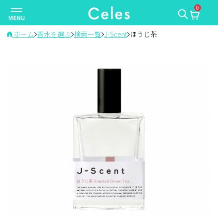
0
ナ
ビ
ゲ
ホーム
香水を選ぶ
検索一覧
J-Scent
ほうじ茶
ー
シ
ョ
ン
を
切
り
替
え