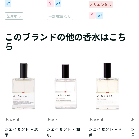
オリエンタル
在庫なし
一部在庫なし
このブランドの他の香水はこち
ら
J-Scent
J-Scent
J-Scent
J-S
ジェイセント – 恋
ジェイセント – 和
ジェイセント – 沈
ジェ
雨
肌
香
見