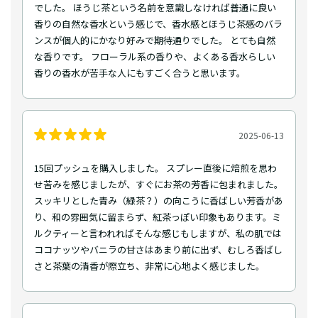
でした。 ほうじ茶という名前を意識しなければ普通に良い
香りの自然な香水という感じで、香水感とほうじ茶感のバラ
ンスが個人的にかなり好みで期待通りでした。 とても自然
な香りです。 フローラル系の香りや、よくある香水らしい
香りの香水が苦手な人にもすごく合うと思います。
2025-06-13
15回プッシュを購入しました。 スプレー直後に焙煎を思わ
せ苦みを感じましたが、すぐにお茶の芳香に包まれました。
スッキリとした青み（緑茶？）の向こうに香ばしい芳香があ
り、和の雰囲気に留まらず、紅茶っぽい印象もあります。ミ
ルクティーと言われればそんな感じもしますが、私の肌では
ココナッツやバニラの甘さはあまり前に出ず、むしろ香ばし
さと茶葉の清香が際立ち、非常に心地よく感じました。