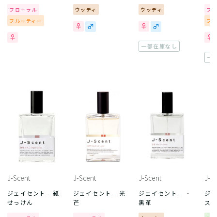
フローラル
ウッディ
ウッディ
フ
フルーティー
フ
一部在庫なし
一
J-Scent
J-Scent
J-Scent
J-S
ジェイセント – 紙
ジェイセント – 光
ジェイセント – ‐
ジェ
せっけん
芒
黒革
ス