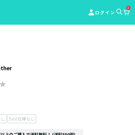
0
ログイン
ather
なし
5ml:在庫なし
円以上のご購入で送料無料！ (送料550円)