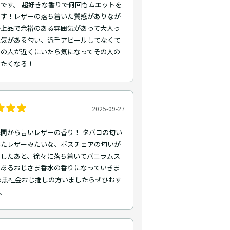
です。 超好きな香りで何回もムエットを
ます！レザーの落ち着いた質感がありなが
か上品で余裕のある雰囲気があって大人っ
色気がある匂い、派手アピールしてなくて
いの人が近くにいたら気になってその人の
けたくなる！
2025-09-27
間から苦いレザーの香り！ タバコの匂い
いたレザーみたいな、ボスチェアの匂いが
くしたあと、徐々に落ち着いてバニラムス
くあるおじさま香水の香りになっていきま
め黒社会おじ推しの方いましたらぜひおす
す。