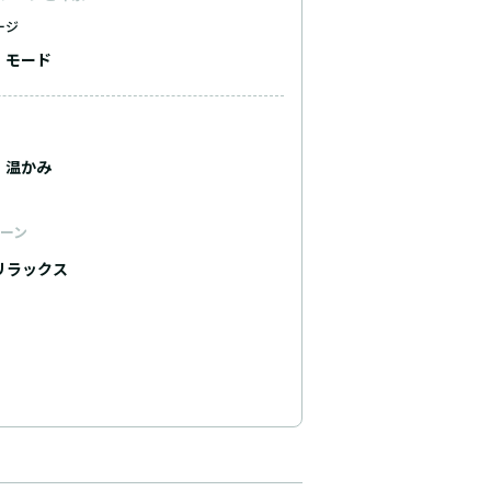
ージ
モード
温かみ
ーン
リラックス