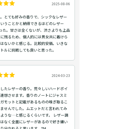
2025-08-06
ト。とても好みの香りで、シックなレザー
ういうことかと納得できるほどのレザー
だった。甘さは全くないが、渋さよりも上品
象に残るため、個人的には男女共に着けら
ではないかと感じる。比較的安価。いきな
ボトルに挑戦しても良いと思った。
2024-03-23
としたレザーの香り。荒々しいハードボイ
を連想させます。香りのノートにジャスミ
ルガモットと記載があるものの嗅ぎ取るこ
きませんでした。ムエットだと言われてみ
ような…と感じるくらいです。 レザー調
ではなく全面にレザーがあるので好き嫌い
り分かれると思います。TM