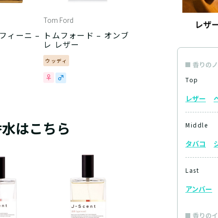
Tom Ford
フィーニ –
トムフォード – オンブ
レ レザー
ウッディ
香りのノ
Top
レザー
香水はこちら
Middle
タバコ
Last
アンバー
香りのイ