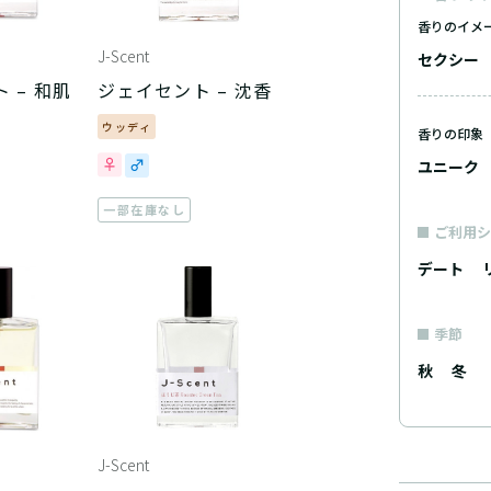
香りのイメ
J-Scent
セクシー
 – 和肌
ジェイセント – 沈香
ウッディ
香りの印象
ユニーク
一部在庫なし
ご利用シ
デート
季節
秋
冬
J-Scent