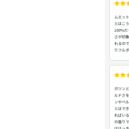
ムエッ
とはこ
100%
さが印
れるの
りフル
ガツン
ルドさ
ンやベ
とはで
ればいる
の香り
ははっき