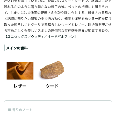
げ込む男を演じているのは、晩年のバスター・キートン。終始なにかを
恐れるかのように落ち着かない様子の彼。ペットの視線にも耐えられ
ず、しまいには肖像画の視線さえも取り除こうとする、知覚される恐れ
と記憶に残りたい願望の中で揺れ動く、知覚と運動をめぐる一節を切り
取った恐ろしくもクールで素晴らしいウードとレザー。時折顔を覗かせ
る古めかしくも美しいスミレの圧倒的な存在感を世界が知覚する香り。
【ユニセックス／ウッディ／オードパルファン】
メインの香料
香りのノート