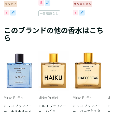
ウッディ
オリエンタル
一部在庫なし
このブランドの他の香水はこち
ら
Mirko Buffini
Mirko Buffini
Mirko Buffini
Mirk
ミルコ ブッフィー
ミルコ ブッフィー
ミルコ ブッフィー
ミル
ニ – エヌエヌエヌ
ニ – ハイク
ニ – ハエッケイタ
ニ 