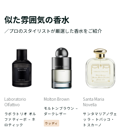
似た雰囲気の香水
／プロのスタイリストが厳選した香水をご紹介
Laboratorio
Molton Brown
Santa Maria
Olfattivo
Novella
モルトンブラウン –
ラボラトリオ オル
ダークレザー
サンタマリアノヴェ
ファティーボ – ネ
ッラ – トバッコ・
ウッディ
ロティック
トスカーノ