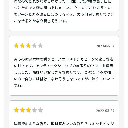
強なのでどれかわからなかった… 油断して湿度の高い日に
つけたので大変な思いをしました。 たしかにこれは冬とか
のツーンと澄み渡る日につけるべき。 カッコ良い香りでつけ
こなせるとかなり良さそうです。
2023-04-18
苦みの強い木材の香りと、バニラやトンカビーンのような濃
い甘さです。アンティークショップの皮張りのソファを連想
しました。格好いいおじさんな香りです。 かなり苦みが強
いので自分には付けこなせそうもないですが、渋くていいで
すね。
2022-03-20
消毒液のような香り。理科室みたいな香り？リキッドイマジ