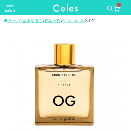
0
ナ
ビ
ゲ
ホーム
香水を選ぶ
検索一覧
Mirko Buffini
オグ
ー
シ
ョ
ン
を
切
り
替
え