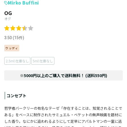
Mirko Buffini
OG
オグ
3.50 (15件)
ウッディ
2.5ml:在庫なし
5ml:在庫なし
※5000円以上のご購入で送料無料！ (送料550円)
コンセプト
哲学者バークリーの有名なテーゼ「存在することは、知覚されることで
ある」をベースに制作されたサミュエル・ベケットの無声映画を題材に
した香り。なにかに追われるようにして足早にアパルトマンの一室に逃