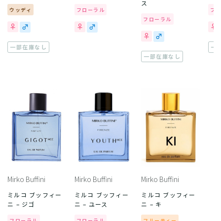
ス
ウッディ
フローラル
フ
フローラル
一部在庫なし
一
一部在庫なし
Mirko Buffini
Mirko Buffini
Mirko Buffini
ミルコ ブッフィー
ミルコ ブッフィー
ミルコ ブッフィー
ニ – ジゴ
ニ – ユース
ニ – キ
フローラル
フローラル
フルーティー