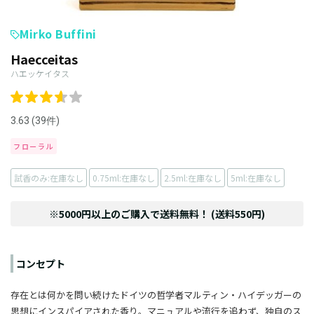
Mirko Buffini
Haecceitas
ハエッケイタス
3.63 (39件)
フローラル
試香のみ:在庫なし
0.75ml:在庫なし
2.5ml:在庫なし
5ml:在庫なし
※5000円以上のご購入で送料無料！ (送料550円)
コンセプト
存在とは何かを問い続けたドイツの哲学者マルティン・ハイデッガーの
思想にインスパイアされた香り。マニュアルや流行を追わず、独自のス