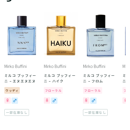
Mirko Buffini
Mirko Buffini
Mirko Buffini
Mirk
ミルコ ブッフィー
ミルコ ブッフィー
ミルコ ブッフィー
ミル
ニ – エヌエヌエヌ
ニ – ハイク
ニ – フロム
ニ 
ウッディ
フローラル
フローラル
フ
一部在庫なし
一部在庫なし