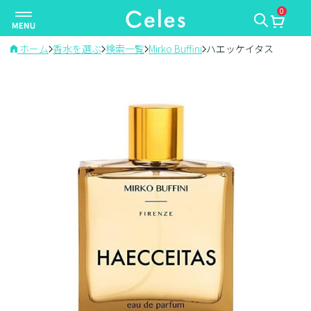
0
ナ
ビ
ゲ
ホーム
香水を選ぶ
検索一覧
Mirko Buffini
ハエッケイタス
ー
シ
ョ
ン
を
切
り
替
え