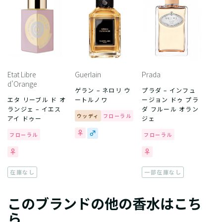
Etat Libre
Guerlain
Prada
d’Orange
ゲラン – ネロリ ウ
プラダ – インフュ
エタ リーブル ド オ
ートルノワ
ージョン ドゥ プラ
ランジェ – イエス
ダ フルール オラン
ウッディ
フローラル
アイ ドゥー
ジェ
フローラル
フローラル
在庫なし
一部在庫なし
このブランドの他の香水はこち
ら