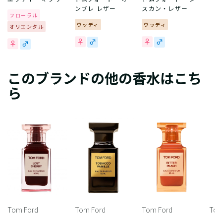
ンブレ レザー
スカン・レザー
フローラル
ウッディ
ウッディ
オリエンタル
このブランドの他の香水はこち
ら
Tom Ford
Tom Ford
Tom Ford
Tom