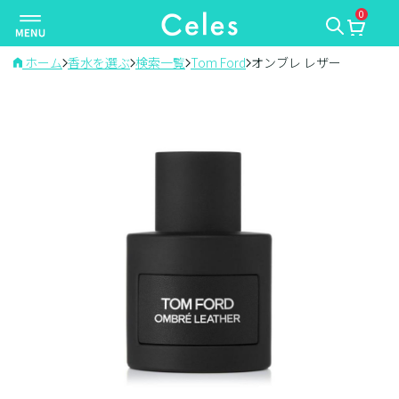
0
ナ
ビ
ゲ
ホーム
香水を選ぶ
検索一覧
Tom Ford
オンブレ レザー
ー
シ
ョ
ン
を
切
り
替
え