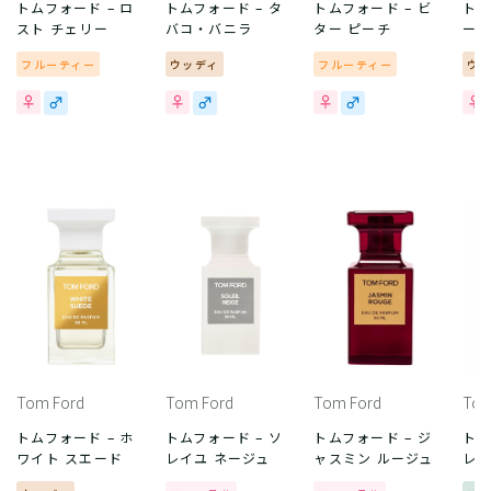
トムフォード – ロ
トムフォード – タ
トムフォード – ビ
トム
スト チェリー
バコ・バニラ
ター ピーチ
ー
フルーティー
ウッディ
フルーティー
ウ
Tom Ford
Tom Ford
Tom Ford
Tom
トムフォード – ホ
トムフォード – ソ
トムフォード – ジ
トム
ワイト スエード
レイユ ネージュ
ャスミン ルージュ
レイ