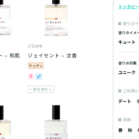
トンカビ
香りのイ
香りのイメ
キュート
J-Scent
 – 和肌
ジェイセント – 沈香
香りの印象
ウッディ
ユニーク
一部在庫なし
ご利用シ
デート
季節
春
秋