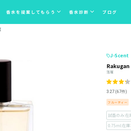
香水を提案してもらう
香水診断
ブログ
雁
J-Scent
Rakugan
落雁
3.27 (67件)
フルーティー
試香のみ:在
0.75ml:在