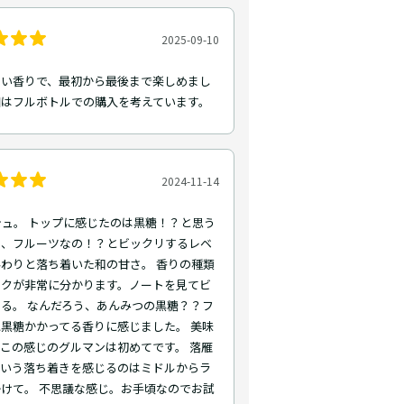
2025-09-10
ない香りで、最初から最後まで楽しめまし
回はフルボトルでの購入を考えています。
2024-11-14
シュ。 トップに感じたのは黒糖！？と思う
え、フルーツなの！？とビックリするレベ
わりと落ち着いた和の甘さ。 香りの種類
ークが非常に分かります。ノートを見てビ
る。 なんだろう、あんみつの黒糖？？フ
黒糖かかってる香りに感じました。 美味
この感じのグルマンは初めてです。 落雁
ていう落ち着きを感じるのはミドルからラ
けて。 不思議な感じ。お手頃なのでお試