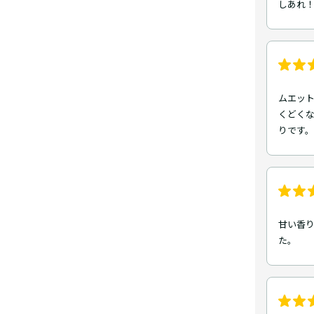
しあれ
ムエッ
くどく
りです。
甘い香
た。