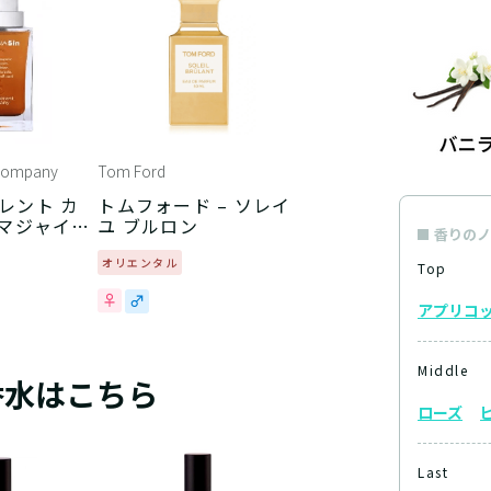
 Company
Tom Ford
レント カ
トムフォード – ソレイ
 マジャイナ
ユ ブルロン
香りのノ
オリエンタル
Top
アプリコ
Middle
香水はこちら
ローズ
Last