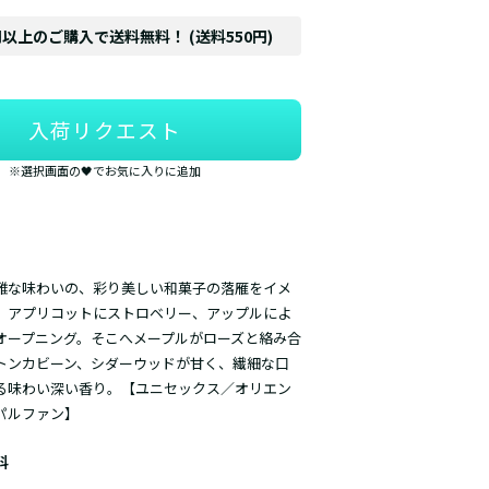
円以上のご購入で送料無料！ (送料550円)
入荷リクエスト
※選択画面の🖤でお気に入りに追加
雅な味わいの、彩り美しい和菓子の落雁をイメ
。アプリコットにストロベリー、アップルによ
オープニング。そこへメープルがローズと絡み合
トンカビーン、シダーウッドが甘く、繊細な口
る味わい深い香り。【ユニセックス／オリエン
パルファン】
料