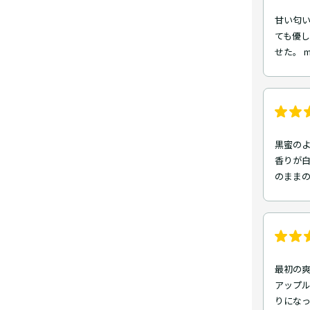
甘い匂い
ても優
せた。 
黒蜜のよ
香りが白
のまま
最初の
アップ
りになっ