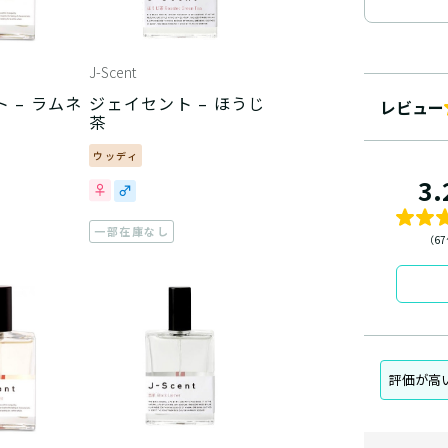
J-Scent
 – ラムネ
ジェイセント – ほうじ
レビュー
茶
ウッディ
3.
一部在庫なし
（6
評価が高