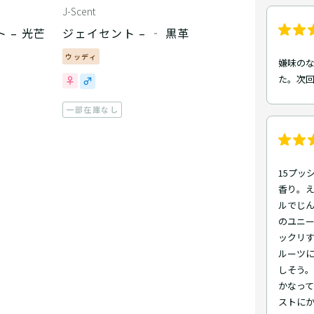
J-Scent
 – 光芒
ジェイセント – ‐ 黒革
ウッディ
嫌味の
た。次
一部在庫なし
15プッ
香り。
ルでじん
のユニ
ックリす
ルーツに
しそう。
かなっ
ストにか