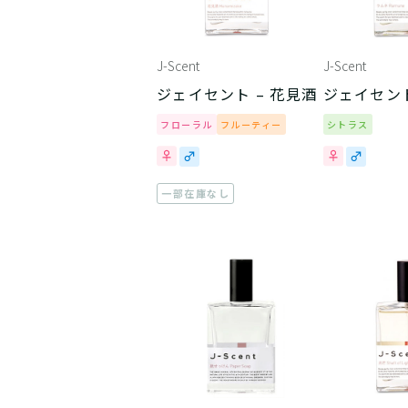
J-Scent
J-Scent
ジェイセント – 花見酒
ジェイセント
フローラル
フルーティー
シトラス
一部在庫なし