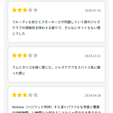
2026-07-25
フルーティな甘さとスモーキーさが同居していて夜のジャズ
クラブの雰囲気を味わえる香りで、そんなにキツくもない感
じでした
2024-12-11
ラムとタバコを強く感じた。ジャズクラブをスパイス系に振
った感じ
2024-04-26
Nishane（ハジワット所持）すら凌ぐパワフルな芳香と驚異
の持続時間。12時間以上弱まることなく一定のまま香るので