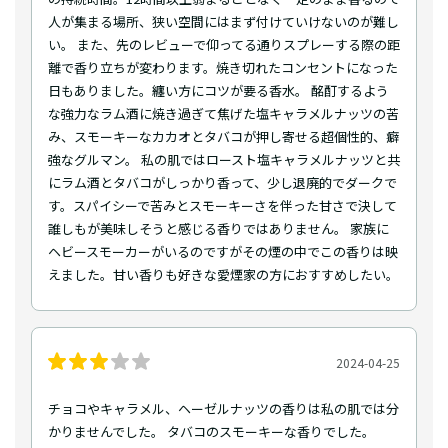
人が集まる場所、狭い空間にはまず付けていけないのが難し
い。 また、先のレビューで仰ってる通りスプレーする際の距
離で香り立ちが変わります。焼き切れたコンセントになった
日もありました。纏い方にコツが要る香水。 酩酊するよう
な強力なラム酒に焼き過ぎて焦げた塩キャラメルナッツの苦
み、スモーキーなカカオとタバコが押し寄せる超個性的、癖
強なグルマン。 私の肌ではロースト塩キャラメルナッツと共
にラム酒とタバコがしっかり香って、少し退廃的でダークで
す。スパイシーで苦みとスモーキーさを伴った甘さで決して
誰しもが美味しそうと感じる香りではありません。 家族に
ヘビースモーカーがいるのですがその煙の中でこの香りは映
えました。甘い香りも好きな愛煙家の方におすすめしたい。
2024-04-25
チョコやキャラメル、ヘーゼルナッツの香りは私の肌では分
かりませんでした。 タバコのスモーキーな香りでした。