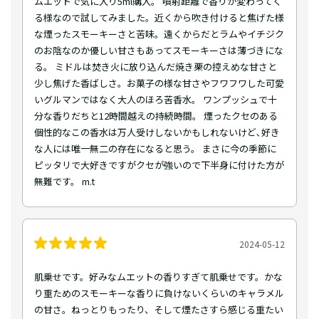
ムエットで気に入り5ml購入。 噴射距離で香りが変わってく
る様なので試してみました。近くから吹き付けると焦げた様
な煙ったスモーキーさと苦味。遠くからだとラムやイチジク
のお陰なのか優しい甘さもあってスモーキーさは薄づきにな
る。 ミドルは焚き火に放り込んだ焼き栗の控えめな甘さと
少し焦げた香ばしさ。お菓子の様な甘さやフワフワした可愛
いグルマンではなく大人のほろ苦香水。 ワンプッシュで十
分な香りだちと12時間越えの持続時間。 煙ったクセのある
個性的なこの香水は万人受けしないかもしれないけど､好き
な人には唯一無二の存在になると思う。 まさに今の季節に
ピッタリで大好きですがクセが強いので下半身に付けた方が
無難です。 m.t
2024-05-12
肌乗せです。好みなムエットの香りすぎて肌乗せです。かな
り重ためのスモーキーな香りに負けないくらいのキャラメル
の甘さ。ねっとりもったり、そして煙たさすら感じる重たい