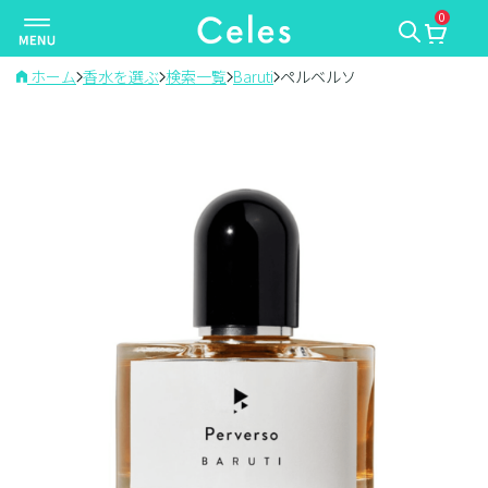
0
ナ
ビ
ゲ
ホーム
香水を選ぶ
検索一覧
Baruti
ペルベルソ
ー
シ
ョ
ン
を
切
り
替
え