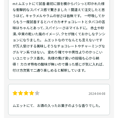
m.t ムエットにて試香 最初に頭を横からパシっと叩かれた様
な衝撃的なスパイス感で驚きました！間違えて注文した⁇と思
うほど｡ キャラメルやラムの甘さは皆無です。 一呼吸してか
らもう一度試香するとハイカカオチョコレートとタバコの苦
味はちゃんとあって､スパイシーさはマイルドに。 赤土や砂
漠､中東の乾いた風のイメージ､クセが強くておかしなテンシ
ョンになりました。 ムエットなのでなんとも言えないです
が万人受けする美味しそうなチョコレートやチャーミングな
グルマン系ではない。 変わり種でやや男性よりのかっこい
いユニセックス香水。 先様の焦げ臭いの投稿も心から納
得！ カカオ特有の酸味が無いので燻った感じが気に入れば､
付け方次第で二通り楽しめると解釈しています。
2024-04-08
ムエットにて． お酒の入ったお菓子のような香りでした。