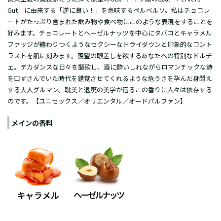
Gut」に由来する「逆に良い！」を意味するぺルベルソ。私はチョコレ
ートがたっぷり含まれた飲み物や食べ物にこのような表現をすることを
好みます。チョコレートとヘーゼルナッツを中心にタバコとキャラメル
ファッジが纏わりつくようなセクシーなドライダウンと印象的なコント
ラストを肌に刻みます。羨望の眼差しを欲するあなたへの特別なドルチ
ェ。デカダンスな日々を謳歌し、酒に酔いしれながらロマンチックな詩
を口ずさんでいた時代を錯覚させてくれるような危うさを孕んだ身悶え
する大人グルマン。耽美と退廃の美学が宿るこの香りに人々は依存する
のです。【ユニセックス／オリエンタル／オードパルファン】
メインの香料