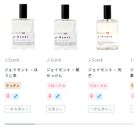
J-Scent
J-Scent
J-Scent
J-S
ジェイセント – ほ
ジェイセント – 紙
ジェイセント – 光
ジェ
うじ茶
せっけん
芒
黒
ウッディ
フローラル
フローラル
ウ
一部在庫なし
在庫なし
一部在庫なし
一