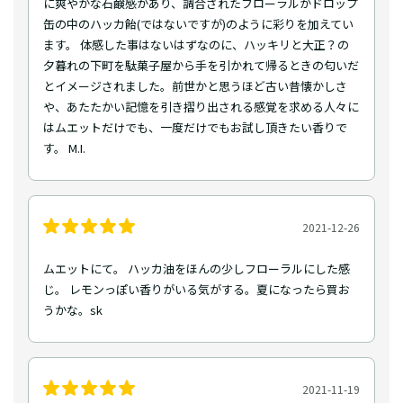
に爽やかな石鹸感があり、調合されたフローラルがドロップ
缶の中のハッカ飴(ではないですが)のように彩りを加えてい
ます。 体感した事はないはずなのに、ハッキリと大正？の
夕暮れの下町を駄菓子屋から手を引かれて帰るときの匂いだ
とイメージされました。前世かと思うほど古い昔懐かしさ
や、あたたかい記憶を引き摺り出される感覚を求める人々に
はムエットだけでも、一度だけでもお試し頂きたい香りで
す。 M.I.
2021-12-26
ムエットにて。 ハッカ油をほんの少しフローラルにした感
じ。 レモンっぽい香りがいる気がする。夏になったら買お
うかな。sk
2021-11-19