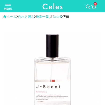
0
ナ
ビ
ゲ
ホーム
香水を選ぶ
検索一覧
J-Scent
薄荷
ー
シ
ョ
ン
を
切
り
替
え