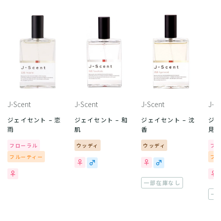
J-Scent
J-Scent
J-Scent
J-S
ジェイセント – 恋
ジェイセント – 和
ジェイセント – 沈
ジェ
雨
肌
香
見
フローラル
ウッディ
ウッディ
フ
フルーティー
フ
一部在庫なし
一