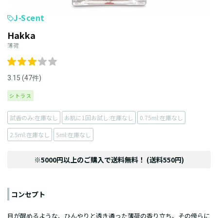
J-Scent
Hakka
薄荷
3.15 (47件)
シトラス
試香のみ:在庫なし
お肌に1回お試し:在庫なし
0.75ml:在庫なし
2.5ml:在庫なし
5ml:在庫なし
※5000円以上のご購入で送料無料！ (送料550円)
コンセプト
目が醒めるような、ひんやりと透き通った薄荷の香り立ち。その傍らに