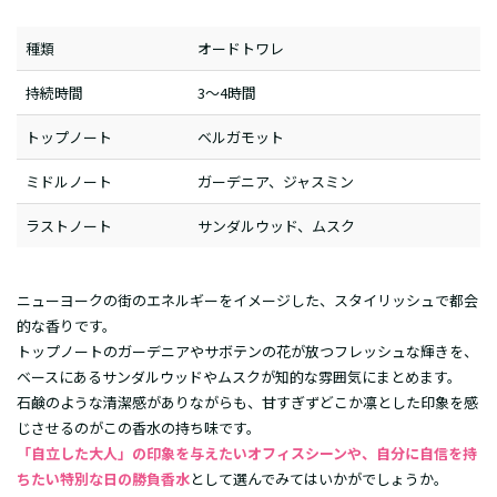
種類
オードトワレ
持続時間
3～4時間
トップノート
ベルガモット
ミドルノート
ガーデニア、ジャスミン
ラストノート
サンダルウッド、ムスク
ニューヨークの街のエネルギーをイメージした、スタイリッシュで都会
的な香りです。
トップノートのガーデニアやサボテンの花が放つフレッシュな輝きを、
ベースにあるサンダルウッドやムスクが知的な雰囲気にまとめます。
石鹸のような清潔感がありながらも、甘すぎずどこか凛とした印象を感
じさせるのがこの香水の持ち味です。
「自立した大人」の印象を与えたいオフィスシーンや、自分に自信を持
ちたい特別な日の勝負香水
として選んでみてはいかがでしょうか。