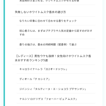
男女問わず愛される、ホワイトムスクが与える印象
失敗しないホワイトムスク香水の選び方
なりたい印象に合わせて合わせる香りをチェック
初心者さんは、まずはプチプラや人気の定番から試すのがおす
すめ
香りの強さは、香水の持続時間（賦香率）で選ぶ
【レディース】男性ウケも抜群！女性向けホワイトムスク香
水おすすめランキング5選
キャロライナヘレラ「212 オードトワレ」
ディオール「テ カシミア」
ジバンシィ「タルティーヌ・エ・ショコラ プチサンボン」
ナルシソ ロドリゲス「フォーハー ピュア ムスク」