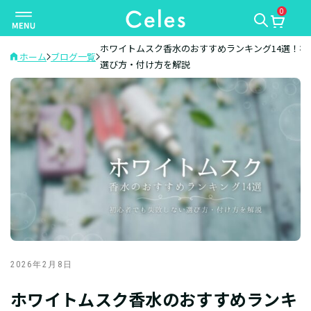
0
ナ
ビ
ゲ
ホワイトムスク香水のおすすめランキング14選！初
ホーム
ブログ一覧
選び方・付け方を解説
ー
シ
ョ
ン
を
切
り
替
え
2026年2月8日
ホワイトムスク香水のおすすめランキ