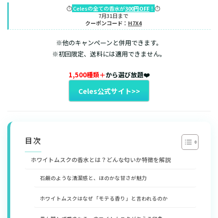
⏱️
Celesの全ての香水が
300円OFF
！
⏱️
7月31日まで
クーポンコード：
H7X4
※他のキャンペーンと併用できます。
※初回限定、送料には適用できません。
1,500種類＋
から選び放題❤️
Celes公式サイト>>
目次
ホワイトムスクの香水とは？どんな匂いか特徴を解説
石鹸のような清潔感と、ほのかな甘さが魅力
ホワイトムスクはなぜ「モテる香り」と言われるのか