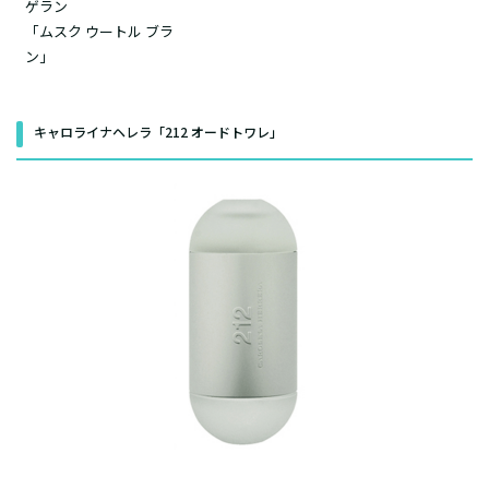
ゲラン
「ムスク ウートル ブラ
ン」
キャロライナヘレラ「212 オードトワレ」