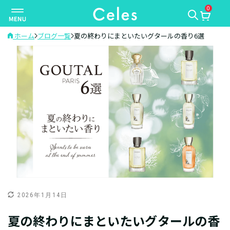
0
ナ
ビ
ゲ
ホーム
ブログ一覧
夏の終わりにまといたいグタールの香り6選
ー
シ
ョ
ン
を
切
り
替
え
2026年1月14日
夏の終わりにまといたいグタールの香