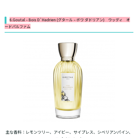
6.Goutal – Bois D`Hadrien (グタール – ボワ ダドリアン) ウッディ オ
ードパルファム
主な香料：レモンツリー、アイビー、サイプレス、シベリアンパイン、