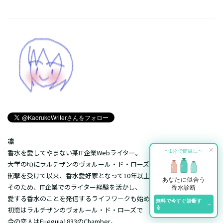
凛
香水を愛してやまない某IT企業Webライター。
1分で簡単に
〜
〜
大学の頃にラルチザンのヴォルール・ド・ローズに出会い
衝撃を受けて以来、香水愛好家となって10年以上を経る。
あなたに似合う
そのため、IT企業でのライター経験を活かし、
香水診断
愛する香水のことを発信するライフワークも始める。
無料で今すぐ診断す
→
る
初恋はラルチザンのヴォルール・ド・ローズで
今の恋人はFueguia1833のChamber。