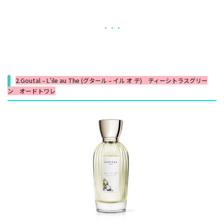
・・・
2.Goutal – L’ile au The (グタール – イル オ テ) ティーシトラスグリー
ン オードトワレ