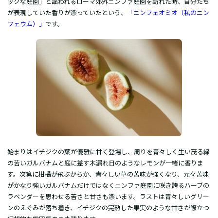
ックな庭園」と謡われるローマ郊外ニンファ庭園を訪れた時、自分たち
が表現していた香りが漂っていたという、
「ニンフェオミオ（私のニン
フェウム）」
です。
始まりはイチジクの葉が優雅に甘く登場し、周りを青々しく生い茂る緑
の苦いガルバナムと庭に差す木漏れ日のようなレモンが一緒に香りま
す。次第に柑橘が飛ぶからか、青々しい草の苦味が強くなり、元々苦味
がかなり強いガルバナムだけではなくニンファ庭園に咲き誇るハーブの
ラベンダーを思わせる苦さと甘さも漂います。ラストは青々しいグリー
ンのえぐみが落ち着き、イチジクの完熟した果実のような甘さが際立つ