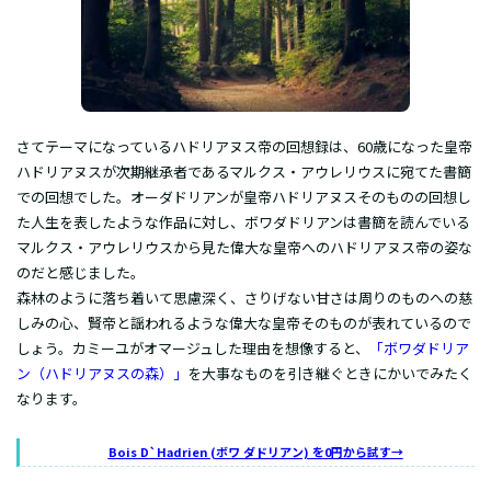
さてテーマになっているハドリアヌス帝の回想録は、60歳になった皇帝
ハドリアヌスが次期継承者であるマルクス・アウレリウスに宛てた書簡
での回想でした。オーダドリアンが皇帝ハドリアヌスそのものの回想し
た人生を表したような作品に対し、ボワダドリアンは書簡を読んでいる
マルクス・アウレリウスから見た偉大な皇帝へのハドリアヌス帝の姿な
のだと感じました。
森林のように落ち着いて思慮深く、さりげない甘さは周りのものへの慈
しみの心、賢帝と謡われるような偉大な皇帝そのものが表れているので
しょう。カミーユがオマージュした理由を想像すると、
「ボワダドリア
ン（ハドリアヌスの森）」
を大事なものを引き継ぐときにかいでみたく
なります。
Bois D`Hadrien (ボワ ダドリアン) を0円から試す→