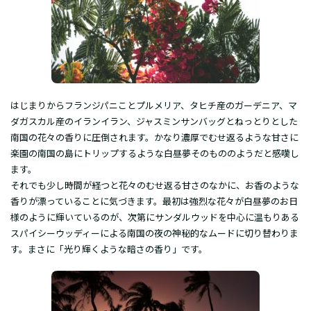
はじまりからフランジパニことプルメリア、タヒチ産のガーデニア、マ
ダガスカル産のイランイラン、ジャスミンサンバッグとねっとりとした
南国の花々の香りに圧倒されます。かなり濃厚でむせ返るような甘さに
楽園の南国の島にトリップするような白昼夢そのもののようだと感嘆し
ます。
それでも少し時間が経つと花々のむせ返る甘さのなかに、お香のような
香りが漂っていることに気づきます。最初は強烈な花々が白昼夢のお日
様のように輝いているのが、次第にサンダルウッドを中心に温もりある
スパイシーウッディーによる南国の夜の神秘的なムードに切り替わりま
す。まさに「光り輝くような暗さの香り」です。