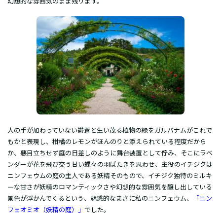
幻想的な雰囲気のまま残ります。
人の手が加わっていない鬱蒼と生い茂る植物の緑をガルバナムがこれで
もかと表現し、柑橘のレモンがほんのりと添えられている程度だから
か、悪目立ちせず庭の日差しのように舞台装置として佇み、そこにラベ
ンダーが花を飛び交う甘い蝶々の羽ばたきを思わせ、主役のイチジクは
ニンフェウムの庭の主人である妖精そのもので、イチジク独特のミルキ
ーな甘さが妖精のロマンティックさや幻想的な雰囲気を醸し出している
景色が浮かんでくるという、魅惑的なまさに私のニンフェウム、
「ニン
フェオミオ（妖精の庭）」
でした。