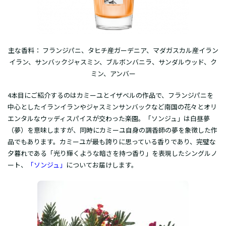
主な香料： フランジパニ、タヒチ産ガーデニア、マダガスカル産イラン
イラン、サンバックジャスミン、ブルボンバニラ、サンダルウッド、ク
ミン、アンバー
4本目にご紹介するのはカミーユとイザベルの作品で、フランジパニを
中心としたイランイランやジャスミンサンバックなど南国の花々とオリ
エンタルなウッディスパイスが交わった楽園。「ソンジュ」は白昼夢
（夢）を意味しますが、同時にカミーユ自身の調香師の夢を象徴した作
品でもあります。カミーユが最も誇りに思っている香りであり、完璧な
夕暮れである「光り輝くような暗さを持つ香り」を表現したシングルノ
ート、
「ソンジュ
」
についてお届けします。