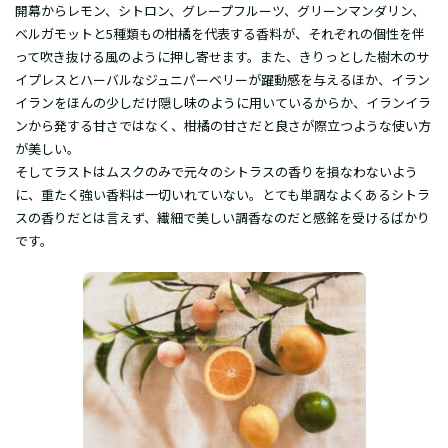
開幕からレモン、シトロン、グレープフルーツ、グリーンマンダリン、
ベルガモットと5種類もの柑橘を代表する香料が、それぞれの個性を伴
って吹き抜ける風のように押し寄せます。また、きりっとした樹木のサ
イプレスとハーバルなジュニパーベリーが躍動感を与えるほか、イラン
イランをほんの少しだけ隠し味のように用いているからか、イランイラ
ンから発する甘さではなく、柑橘の甘さだと良さが際立つような使い方
が美しい。
そしてラストはムスクのみで元々のシトラスの香りを損なわないよう
に、重たく強い香料は一切いれていない。とても単調なよくあるシトラ
スの香りだとは言えず、繊細で美しい調香なのだと感銘を受けるばかり
です。