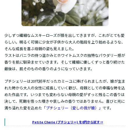
少しずつ繊細なムスキーローズが顔を出してきますが、これがとても愛
らしい。明るく可憐に少女が子供から大人の階段を上り始めるような、
そんな成長を喜ぶ母親の姿も見えました。
ラストはバニラの持つ温かみとホワイトムスクの独特なパウダリー感が
香りを肌に馴染ませていきます。そして繊細に優しくずっと香り続けた
最後は、肌そのものの香りのようになっていきます。
プチシェリーは20代前半だったカミーユに捧げられましたが、娘が生ま
れた時から大人の女性に成長していく歓び、母親としての幸福な時を込
めた作品です。いつまでも変わらない母親の愛がずっと残るこの香りは
決して、死期を悟った嘆きや哀しみの香りではありません。喜びと光に
満ち溢れた愛を込めた
「プチシェリー（愛しの我が娘）」
です。
Petite Cherie (プチシェリー) を0円から試す→