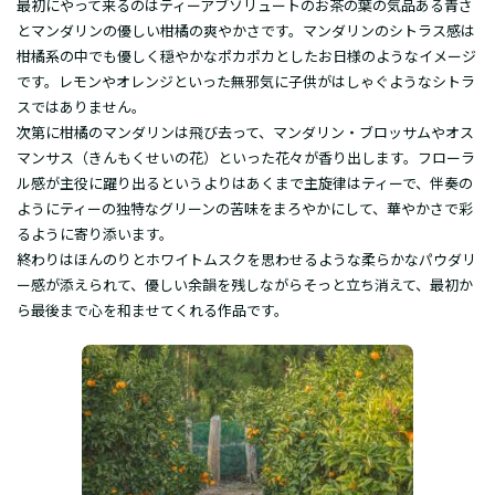
最初にやって来るのはティーアブソリュートのお茶の葉の気品ある青さ
とマンダリンの優しい柑橘の爽やかさです。マンダリンのシトラス感は
柑橘系の中でも優しく穏やかなポカポカとしたお日様のようなイメージ
です。レモンやオレンジといった無邪気に子供がはしゃぐようなシトラ
スではありません。
次第に柑橘のマンダリンは飛び去って、マンダリン・ブロッサムやオス
マンサス（きんもくせいの花）といった花々が香り出します。フローラ
ル感が主役に躍り出るというよりはあくまで主旋律はティーで、伴奏の
ようにティーの独特なグリーンの苦味をまろやかにして、華やかさで彩
るように寄り添います。
終わりはほんのりとホワイトムスクを思わせるような柔らかなパウダリ
ー感が添えられて、優しい余韻を残しながらそっと立ち消えて、最初か
ら最後まで心を和ませてくれる作品です。