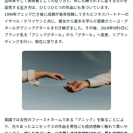
芸術家そして表現者としての在り方と、何にも縛られずに愛するものを
追究する生き方は、ひとつひとつの作品にも息づいています。
1999年アニック亡き後に母親が長年信頼してきたビジネスパートナーの
イザベル・ドワイヤンと共に、彼女から香水を学んだ愛娘カミーユ・グ
タールがアニックグタールを引き継ぎました。その後、2018年9月5日に
ブランド名を「アニックグタール」から「グタール」へ変更、リブラン
ディングを行い、現在に至ります。
英国では女性のファーストネームである「アニック」を取ることによ
り、元々あったユニセックスの作品を男性にも抵抗感無く触れて貰いや