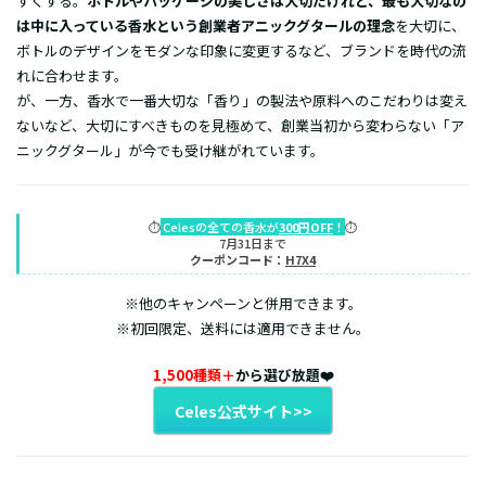
すくする。
ボトルやパッケージの美しさは大切だけれど、最も大切なの
は中に入っている香水という創業者アニックグタールの理念
を大切に、
ボトルのデザインをモダンな印象に変更するなど、ブランドを時代の流
れに合わせます。
が、一方、香水で一番大切な「香り」の製法や原料へのこだわりは変え
ないなど、大切にすべきものを見極めて、創業当初から変わらない「ア
ニックグタール」が今でも受け継がれています。
⏱️
Celesの全ての香水が
300円OFF
！
⏱️
7月31日まで
クーポンコード：
H7X4
※他のキャンペーンと併用できます。
※初回限定、送料には適用できません。
1,500種類＋
から選び放題❤️
Celes公式サイト>>