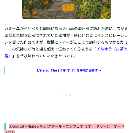
カミーユがイザベルと韓国にある火山島の済州島に訪れた時に、広がる
茶畑と果樹園に栽培されていた蜜柑が一緒に佇む姿にインスピレーショ
ンを受けた作品ですが、柑橘とティーがここまで調和するものかとカミ
ーユの気持ちが時と場を超えて伝わってくるような
「イルオテ（お茶の
島）
」
をぜひ味わっていただきたいです。
L’ile au The (イル オ テ) を0円から試す→
・・・
3.Goutal – Ninfeo Mio (グタール – ニンフェオ ミオ) グリーン オード
トワレ