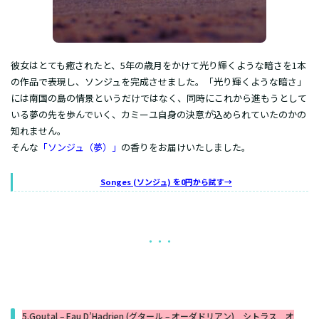
彼女はとても癒されたと、5年の歳月をかけて光り輝くような暗さを1本
の作品で表現し、ソンジュを完成させました。「光り輝くような暗さ」
には南国の島の情景というだけではなく、同時にこれから進もうとして
いる夢の先を歩んでいく、カミーユ自身の決意が込められていたのかの
知れません。
そんな
「ソンジュ（夢）」
の香りをお届けいたしました。
Songes (ソンジュ) を0円から試す→
・・・
5.Goutal – Eau D’Hadrien (グタール – オーダドリアン) シトラス オ