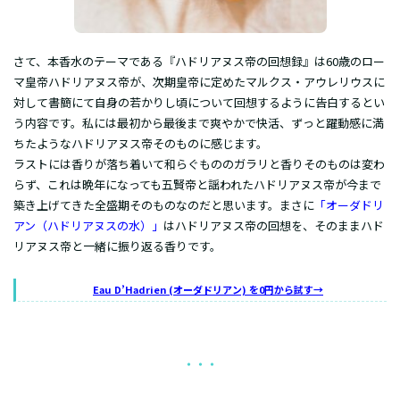
さて、本香水のテーマである『ハドリアヌス帝の回想録』は60歳のロー
マ皇帝ハドリアヌス帝が、次期皇帝に定めたマルクス・アウレリウスに
対して書簡にて自身の若かりし頃について回想するように告白するとい
う内容です。私には最初から最後まで爽やかで快活、ずっと躍動感に満
ちたようなハドリアヌス帝そのものに感じます。
ラストには香りが落ち着いて和らぐもののガラリと香りそのものは変わ
らず、これは晩年になっても五賢帝と謡われたハドリアヌス帝が今まで
築き上げてきた全盛期そのものなのだと思います。まさに
「オーダドリ
アン（ハドリアヌスの水）」
はハドリアヌス帝の回想を、そのままハド
リアヌス帝と一緒に振り返る香りです。
Eau D’Hadrien (オーダドリアン) を0円から試す→
・・・