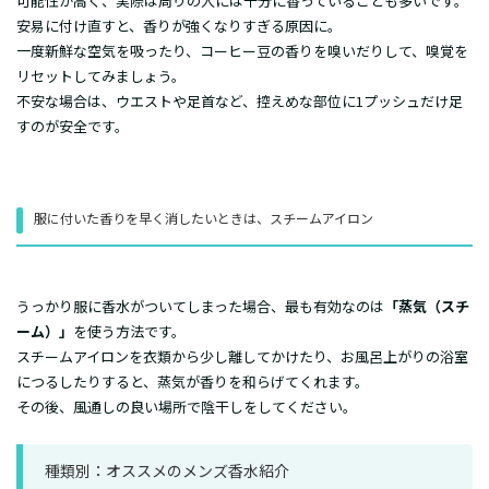
可能性が高く、実際は周りの人には十分に香っていることも多いです。
安易に付け直すと、香りが強くなりすぎる原因に。
一度新鮮な空気を吸ったり、コーヒー豆の香りを嗅いだりして、嗅覚を
リセットしてみましょう。
不安な場合は、ウエストや足首など、控えめな部位に1プッシュだけ足
すのが安全です。
​​服に付いた香りを早く消したいときは、スチームアイロン
うっかり服に香水がついてしまった場合、最も有効なのは
「蒸気（スチ
ーム）」
を使う方法です。
スチームアイロンを衣類から少し離してかけたり、お風呂上がりの浴室
につるしたりすると、蒸気が香りを和らげてくれます。
その後、風通しの良い場所で陰干しをしてください。
種類別：オススメのメンズ香水紹介