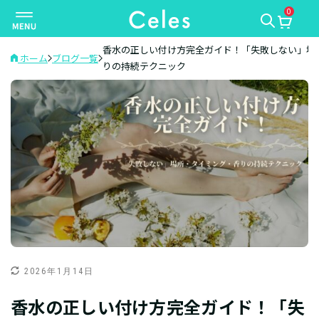
0
ナ
ビ
ゲ
香水の正しい付け方完全ガイド！「失敗しない」場
ホーム
ブログ一覧
りの持続テクニック
ー
シ
ョ
ン
を
切
り
替
え
2026年1月14日
香水の正しい付け方完全ガイド！「失