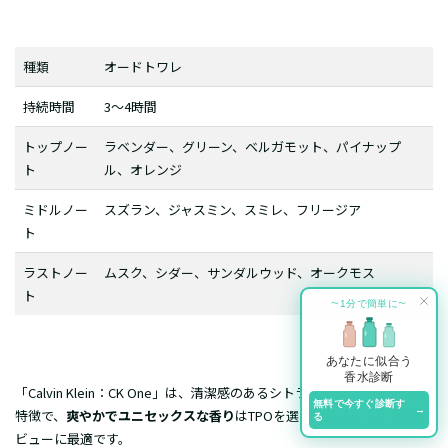
種類
オードトワレ
持続時間
3〜4時間
トップノー
ラベンダー、グリーン、ベルガモット、パイナップ
ト
ル、オレンジ
ミドルノー
スズラン、ジャスミン、スミレ、フリージア
ト
ラストノー
ムスク、シダー、サンダルウッド、オークモス
ト
1分で簡単に
〜
〜
あなたに似合う
香水診断
「
Calvin Klein：CK One
」は、​清潔感のあるシトラス・ムスクの香りが
無料で今すぐ診断す
→
特徴で、
爽やかでユニセックスな香り
はTPOを選ばず使えます。香水デ
る
ビューに最適です。