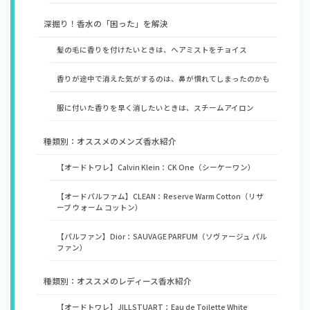
深掘り！香水の「困った」を解決
​髪の毛に香りを付けたいときは、ヘアミストをチョイス
​香りが途中で消えた気がするのは、鼻が慣れてしまったのかも
​​服に付いた香りを早く消したいときは、スチームアイロン
種類別：オススメのメンズ香水紹介
​【オードトワレ】Calvin Klein：CK One（シーケーワン）
​【オードパルファム】CLEAN：Reserve Warm Cotton（リザ
ーブ ウォーム コットン）
​【パルファン】Dior：SAUVAGE PARFUM（ソヴァージュ パル
ファン）
種類別：オススメのレディース香水紹介
​【オードトワレ】JILLSTUART：Eau de Toilette White