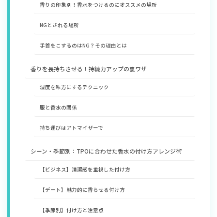
香りの印象別！香水をつけるのにオススメの場所
NGとされる場所
手首をこするのはNG？その理由とは
香りを長持ちさせる！持続力アップの裏ワザ
​湿度を味方にするテクニック
​服と香水の関係
持ち運びはアトマイザーで
シーン・季節別：TPOに合わせた香水の付け方アレンジ術
​【ビジネス】清潔感を重視した付け方
​【デート】魅力的に香らせる付け方
​【季節別】付け方と注意点