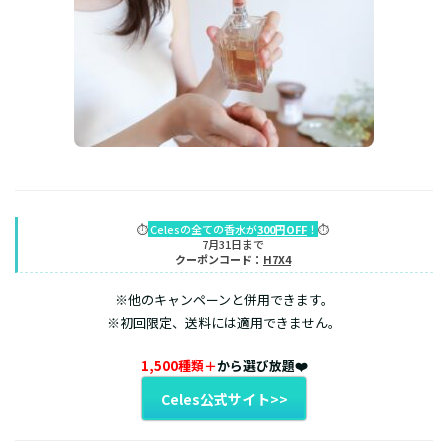
⏱️
Celesの全ての香水が
300円OFF
！
⏱️
7月31日まで
クーポンコード：
H7X4
※他のキャンペーンと併用できます。
※初回限定、送料には適用できません。
1,500種類＋
から選び放題❤️
Celes公式サイト>>