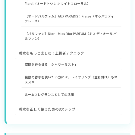
Floral（オードトワレ ホワイトフローラル）
​【オードパルファム】AUX PARADIS：Fraise（オゥパラディ
フレーズ）
​【パルファン】Dior：Miss Dior PARFUM（ミス ディオール パ
ルファン）
香水をもっと楽しむ！上級者テクニック
空間を香らせる「シャワーミスト」
複数の香水を使いたい方には、レイヤリング（重ね付け）もオ
ススメ
ルームフレグランスとしての活用
香水を正しく使うための3ステップ