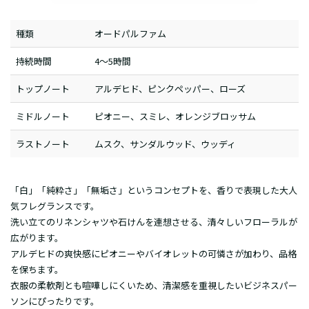
種類
オードパルファム
持続時間
4～5時間
トップノート
アルデヒド、ピンクペッパー、ローズ
ミドルノート
ピオニー、スミレ、オレンジブロッサム
ラストノート
ムスク、サンダルウッド、ウッディ
「白」「純粋さ」「無垢さ」というコンセプトを、香りで表現した大人
気フレグランスです。
洗い立てのリネンシャツや石けんを連想させる、清々しいフローラルが
広がります。
アルデヒドの爽快感にピオニーやバイオレットの可憐さが加わり、品格
を保ちます。
衣服の柔軟剤とも喧嘩しにくいため、清潔感を重視したいビジネスパー
ソンにぴったりです。