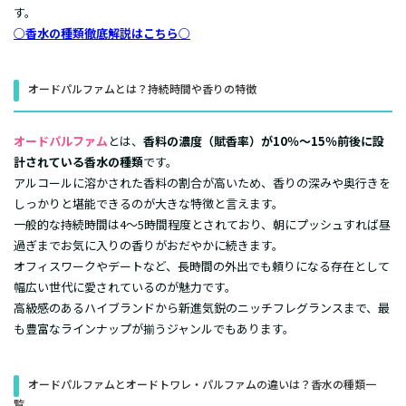
す。
○香水の種類徹底解説はこちら○
オードパルファムとは？持続時間や香りの特徴
オードパルファム
とは、
香料の濃度（賦香率）が10％〜15％前後に設
計されている香水の種類
です。
アルコールに溶かされた香料の割合が高いため、香りの深みや奥行きを
しっかりと堪能できるのが大きな特徴と言えます。
一般的な持続時間は4〜5時間程度とされており、朝にプッシュすれば昼
過ぎまでお気に入りの香りがおだやかに続きます。
オフィスワークやデートなど、長時間の外出でも頼りになる存在として
幅広い世代に愛されているのが魅力です。
高級感のあるハイブランドから新進気鋭のニッチフレグランスまで、最
も豊富なラインナップが揃うジャンルでもあります。
オードパルファムとオードトワレ・パルファムの違いは？香水の種類一
覧