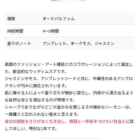
種類
オードパルファム
持続時間
4～5時間
香りのノート
アンブレット、オークモス、ジャスミン
英国のファッション・アート雑誌とのコラボレーションによって誕生し
た、都会的なウッディムスクです。
ジャスミンやモス、アンブレットシードと共に、中毒性のあるアンブロ
クサンが巧みに調合されています。
肌に乗せる人によって香り立ちが微妙に変化し、内側から湧き出るよう
な自然な甘さを演出するのが特徴です。
シャープでありながらどこか温かみを感じるその絶妙なハーモニーは、
一度纏うと忘れられない香水と言えます。
自分の個性をさりげなく引き出し、周囲と一歩差をつけたい社会人
に試
してほしい、特別な1本です。