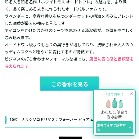
知る人ぞ知る名作「ホワイトモス オードトワレ」の魅力を、より深
く、長く楽しめるように作られたオードパルファムです。
ラベンダーと、高貴な香りを放つシダーウッドの精油を巧みにブレンド
した調香が最大の強みと言えます。
アイロンをかけたばかりのシーツを思わせる清潔感が、身体をやさしく
包み込みます。
オードトワレ版よりも香りの奥行きが増しており、洗練された大人のウ
ッディムスクへと穏やかに変化するのが特徴です。
ビジネスの打ち合わせやフォーマルな場でも、
周囲に安心感と信頼感を
与えられます
。
この香水を見る
1分で簡単に
〜
〜
あなたに似合う
香水診断
10位 ナルシソロドリゲス：フォーハー ピュア ムスク
無料で今すぐ診断す
→
る