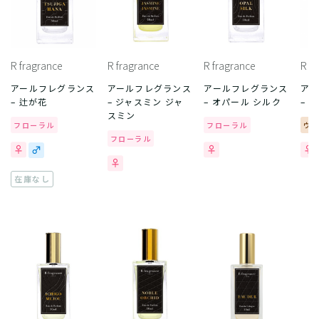
R fragrance
R fragrance
R fragrance
R f
アールフレグランス
アールフレグランス
アールフレグランス
ア
– 辻が花
– ジャスミン ジャ
– オパール シルク
– 
スミン
フローラル
フローラル
ウ
フローラル
在庫なし