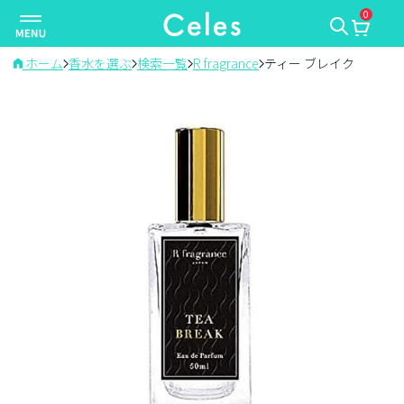
0
ナ
ビ
ゲ
ホーム
香水を選ぶ
検索一覧
R fragrance
ティー ブレイク
ー
シ
ョ
ン
を
切
り
替
え