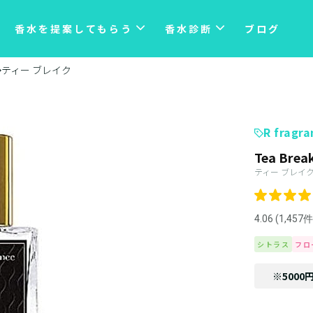
香水を提案してもらう
香水診断
ブログ
ティー ブレイク
R fragra
Tea Brea
ティー ブレイ
4.06 (1,457件
シトラス
フロ
※5000