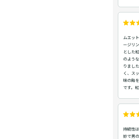
ムエッ
ージリ
とした
のよう
りまし
く、ス
味の飴
です。
持続性
妙で男