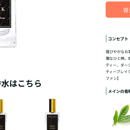
容
コンセプト
煌びやかなお
雅なひと時。
ティー、ダー
ティーブレイ
ファン】
香水はこちら
メインの香