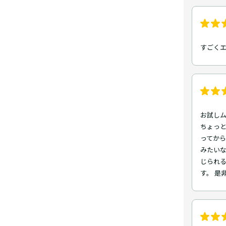
すごく
お試しム
ちょっ
ってか
みたいな
じられ
す。 是