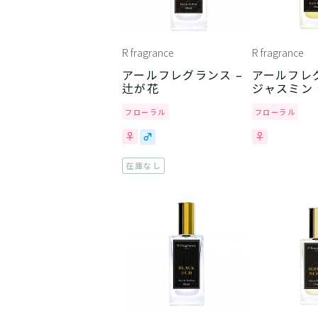
R fragrance
R fragrance
アールフレグランス –
アールフレグ
辻が花
ジャスミン
フローラル
フローラル
在庫なし