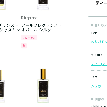
R fragrance
ランス –
アールフレグランス –
香りのノ
 ジャスミン
オパール シルク
Top
フローラル
ベルガモ
Middle
ティー(ア
Last
シュガー
調香師
Chihiro