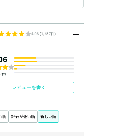
4.06 (1,457件)
06
57件）
レビューを書く
い順
評価が低い順
新しい順