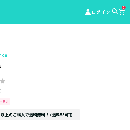
0
ログイン
nce
k
ク
)
ーラル
円以上のご購入で送料無料！ (送料550円)