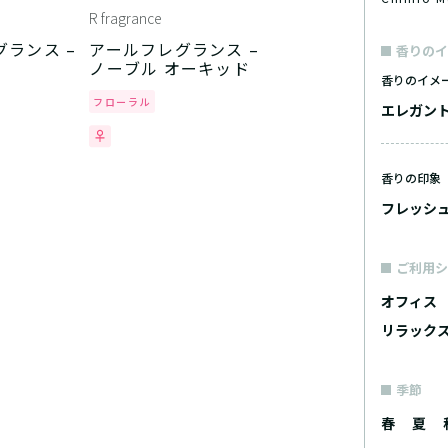
R fragrance
ランス –
アールフレグランス –
香りのイ
ノーブル オーキッド
香りのイメ
フローラル
エレガン
香りの印象
フレッシ
ご利用シ
オフィス
リラック
季節
春
夏