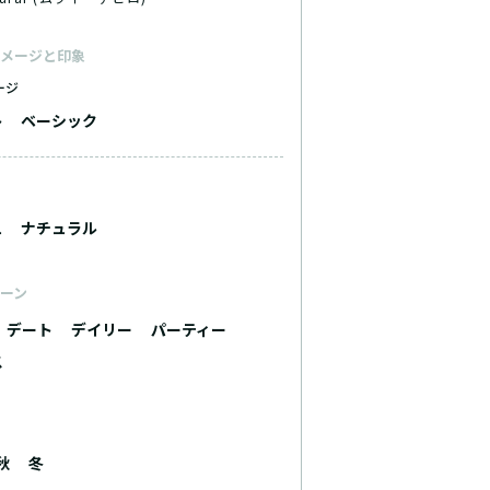
メージと印象
ージ
ト
ベーシック
ュ
ナチュラル
ーン
デート
デイリー
パーティー
ス
秋
冬