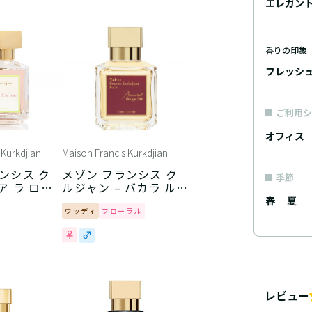
エレガン
香りの印象
フレッシ
ご利用シ
オフィス
 Kurkdjian
Maison Francis Kurkdjian
ンシス ク
メゾン フランシス ク
季節
ア ラ ロー
ルジャン – バカラ ルー
ジュ 540
春
夏
ウッディ
フローラル
レビュー