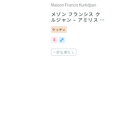
Maison Francis Kurkdjian
メゾン フランシス ク
ルジャン – アミリス オ
ム
ウッディ
一部在庫なし