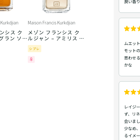
良い香りで
 Kurkdjian
Maison Francis Kurkdjian
ンシス ク
メゾン フランシス ク
 グラン ソワ
ルジャン – アミリス フ
ァム
ムエット
シプレ
モット
思わせる
かな
レイジ
ず、リ
会いま
少なめ
るイメー