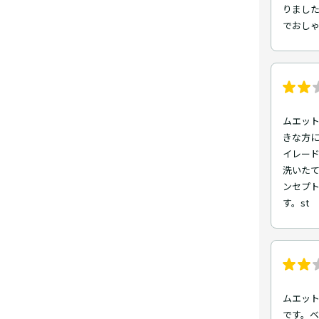
りまし
でおし
ムエット
きな方
イレー
洗いた
ンセプ
す。st
ムエット
です。