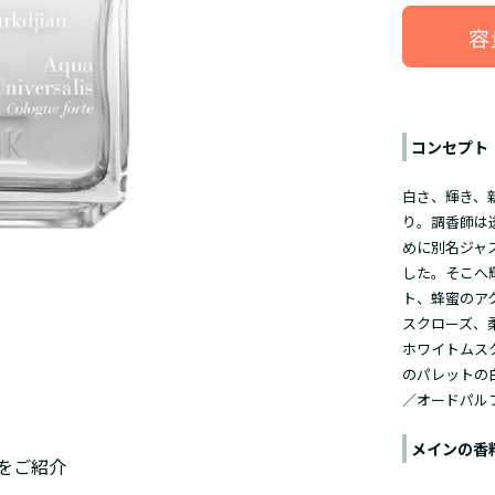
容
コンセプト
白さ、輝き、
り。調香師は
めに別名ジャ
した。そこへ
ト、蜂蜜のア
スクローズ、
ホワイトムス
のパレットの
／オードパル
メインの香
をご紹介