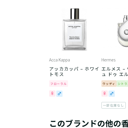
Acca Kappa
Hermes
アッカカッパ – ホワイ
エルメス –
トモス
ュ ドゥ エ
フローラル
ウッディ
シトラ
一部在庫なし
このブランドの他の