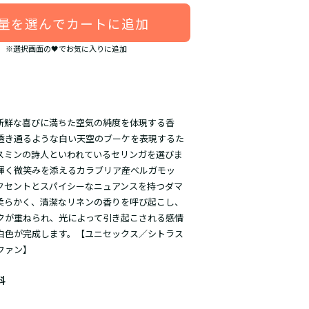
量を選んでカートに追加
※選択画面の🖤でお気に入りに追加
新鮮な喜びに満ちた空気の純度を体現する香
透き通るような白い天空のブーケを表現するた
スミンの詩人といわれているセリンガを選びま
輝く微笑みを添えるカラブリア産ベルガモッ
クセントとスパイシーなニュアンスを持つダマ
柔らかく、清潔なリネンの香りを呼び起こし、
クが重ねられ、光によって引き起こされる感情
白色が完成します。【ユニセックス／シトラス
ファン】
料