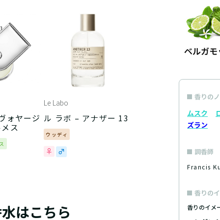
香りのノ
Le Labo
ムスク
 ヴォヤージ
ル ラボ – アナザー 13
ズラン
ルメス
ウッディ
ス
調香師
Francis
香りのイ
香水はこちら
香りのイメ