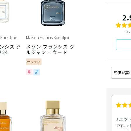
2.
（4
 Kurkdjian
Maison Francis Kurkdjian
ンシス ク
メゾン フランシス ク
724
ルジャン – ウード
ウッディ
評価が高
ムエット
です。