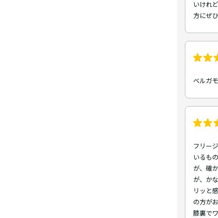
いけれ
方にぜひ
ベルガモ
フリー
いるもの
が、確
が、か
リッと
の方が
膝裏で