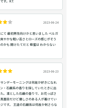
す。R.T.
2023-06-24
にて 最初男性向けかと思いました ベルガ
の爽やかな軽い苦さとローズの感じがそう
のかも 開けたてだと 蜂蜜は わからない
2023-06-23
ーサンデーモーニングは何故か好きになれ
ネン・石鹸系の香りを探していたときに出
した。凛とした石鹸の香りで、お花っぽさ
、真面目だけど優しさのある人が着けてい
ジです。 王道の石鹸系は何故か刺さらな