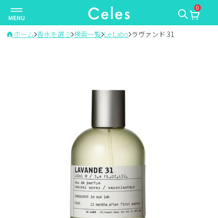
0
ナ
ビ
ゲ
ホーム
香水を選ぶ
検索一覧
Le Labo
ラヴァンド 31
ー
シ
ョ
ン
を
切
り
替
え