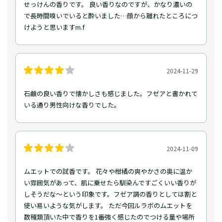
せっけんの香りです。 良い香りなのですが、かなり濃いの
で長時間嗅いでいると酔いました…顔から離れたところにつ
けようと思いますm.f
2024-11-29
石鹸の良い香りで懐かしさも感じました。フゼアと書かれて
いる通り男性向けな香りでした。
2024-11-09
ムエットでの試香です。 花々や柑橘の爽やかさの奥に温か
い雰囲気があって、肌に乗せたら馴染んですごくいい香りが
しそうだな〜という印象です。フゼア調の香りとしては割と
使い易いような気がします。 ただ今回ルラボのムエットを
数種類頂いた中で香りを1番強く感じたのでつける量や場所