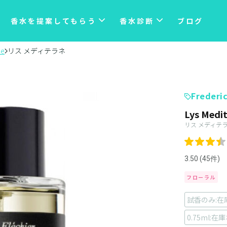
香水を提案してもらう
香水診断
ブログ
le
リス メディテラネ
Frederic
Lys Medi
リス メディテ
3.50 (45件)
フローラル
試香のみ:在
0.75ml:在