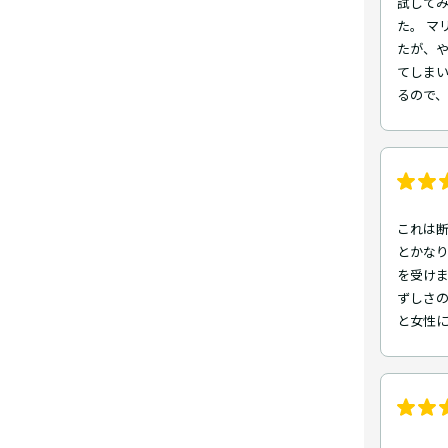
試してみ
た。 マ
たが、
てしま
るので
これは断
とかな
を受け
ずしさの
と女性