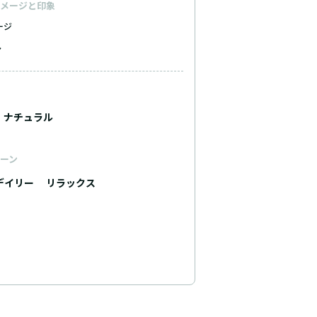
メージと印象
ージ
ト
ナチュラル
ーン
デイリー
リラックス