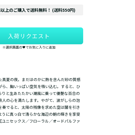
円以上のご購入で送料無料！ (送料550円)
入荷リクエスト
※選択画面の🖤でお気に入りに追加
た真夏の夜。まだほのかに熱を含んだ砂の質感
がら、胸いっぱい空気を吸い込む。すると、ひ
らりと生あたたかい潮風に乗って優艶な百合の
旅人の心を満たします。やがて、波がしらの泡
を奏でると、太陽の残像を求めた空は闇を引き
ように真っ白で清らかな海辺の朝の輝きを享受
【ユニセックス／フローラル／オードパルファ