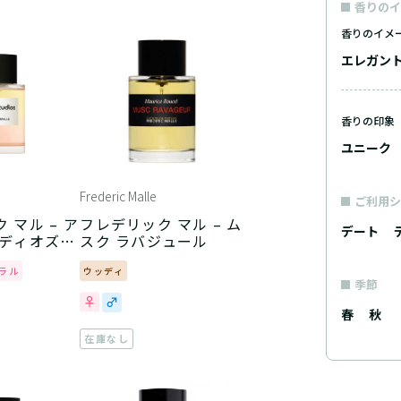
香りのイ
香りのイメ
エレガン
香りの印象
ユニーク
Frederic Malle
ご利用シ
 マル – ア
フレデリック マル – ム
デート
ゥディオズ
スク ラバジュール
リック マ
ラル
ウッディ
季節
春
秋
在庫なし