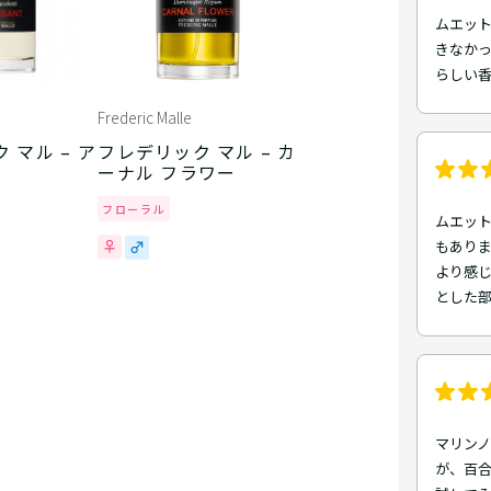
ムエッ
きなか
らしい
Frederic Malle
 マル – ア
フレデリック マル – カ
ーナル フラワー
フローラル
ムエッ
もあり
より感
とした部
マリン
が、百