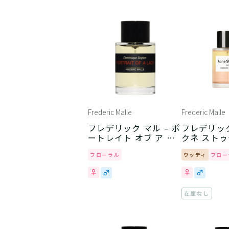
Frederic Malle
Frederic Malle
フレデリック マル – ポ
フレデリック
ートレイト オブ ア レ
クネ スト
ディー
パー フレデ
フローラル
ル
ウッディ
フロー
在庫なし