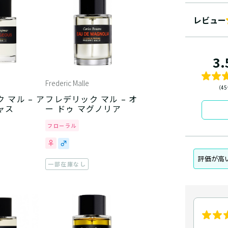
レビュー
3.
Frederic Malle
（4
 マル – ア
フレデリック マル – オ
ャス
ー ドゥ マグノリア
フローラル
評価が高
一部在庫なし