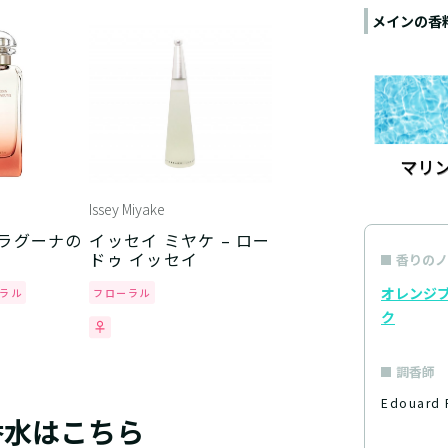
メインの香
Issey Miyake
 ラグーナの
イッセイ ミヤケ – ロー
ドゥ イッセイ
香りのノ
オレンジ
ラル
フローラル
ク
調香師
Edouard
香水はこちら