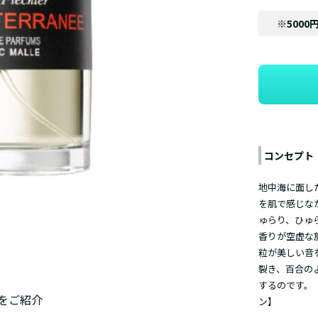
※5000
コンセプト
地中海に面し
を肌で感じな
ゅらり、ひゅ
香りが空虚な
粒が美しい音
裂き、百合の
するのです。
をご紹介
ン】