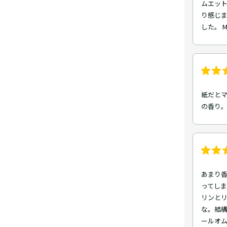
ムエット
り感じま
した。 M
紙だとマ
の香り。 
あまり
ってしま
リンと
な。結
ールオ