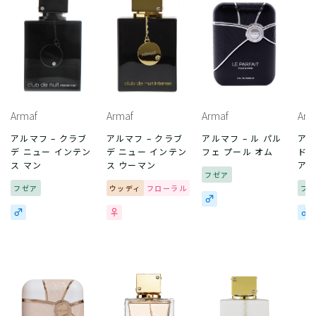
Armaf
Armaf
Armaf
Arm
アルマフ – クラブ
アルマフ – クラブ
アルマフ – ル パル
アル
デ ニュー インテン
デ ニュー インテン
フェ プール オム
ドゥ
ス マン
ス ウーマン
ア
フゼア
フゼア
ウッディ
フローラル
フ