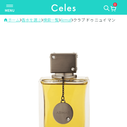
0
ナ
ビ
ゲ
ホーム
香水を選ぶ
検索一覧
Armaf
クラブ ドゥ ニュイ マン
ー
シ
ョ
ン
を
切
り
替
え