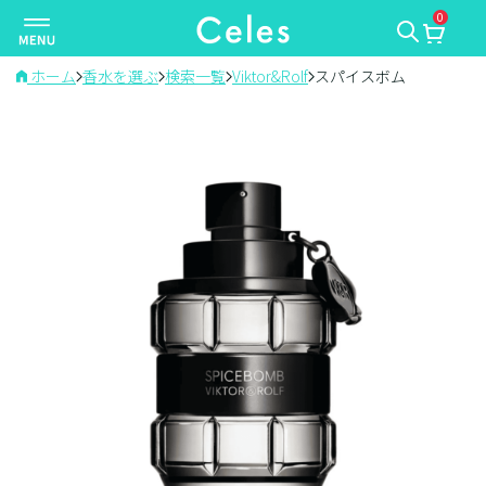
0
ナ
ビ
ゲ
ホーム
香水を選ぶ
検索一覧
Viktor&Rolf
スパイスボム
ー
シ
ョ
ン
を
切
り
替
え