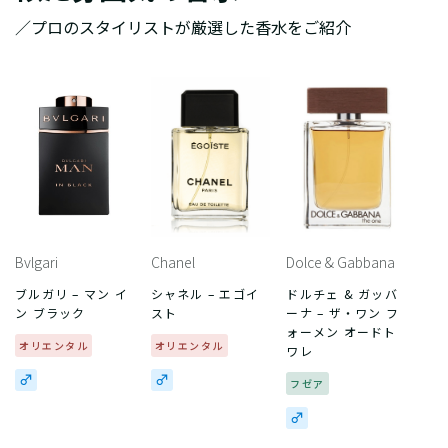
／プロのスタイリストが厳選した香水をご紹介
Bvlgari
Chanel
Dolce & Gabbana
ブルガリ – マン イ
シャネル – エゴイ
ドルチェ & ガッバ
ン ブラック
スト
ーナ – ザ・ワン フ
ォーメン オードト
オリエンタル
オリエンタル
ワレ
フゼア