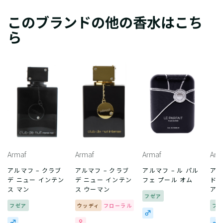
このブランドの他の香水はこち
ら
Armaf
Armaf
Armaf
Arm
アルマフ – クラブ
アルマフ – クラブ
アルマフ – ル パル
アル
デ ニュー インテン
デ ニュー インテン
フェ プール オム
ドゥ
ス マン
ス ウーマン
ア
フゼア
フゼア
ウッディ
フローラル
フ