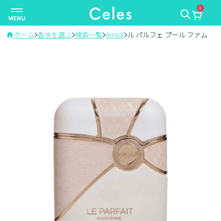
0
ナ
ビ
ゲ
ホーム
香水を選ぶ
検索一覧
Armaf
ル パルフェ プール ファム
ー
シ
ョ
ン
を
切
り
替
え