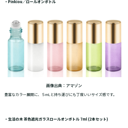
・Pinkiou／ロールオンボトル
画像出典：
アマゾン
豊富なカラー展開に、５mLと持ち運びにも丁度いいサイズ感です。
・生活の木 茶色遮光ガラスロールオンボトル 7ml (2本セット)