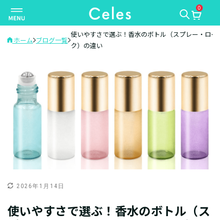
0
ナ
ビ
ゲ
使いやすさで選ぶ！香水のボトル（スプレー・ロー
ホーム
ブログ一覧
ク）の違い
ー
シ
ョ
ン
を
切
り
替
え
2026年1月14日
使いやすさで選ぶ！香水のボトル（ス