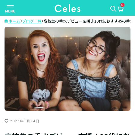
0
ナ
ビ
ゲ
ホーム
ブログ一覧
高校生の香水デビュー応援♪10代におすすめの香水
ー
シ
ョ
ン
を
切
り
替
え
2026年1月14日