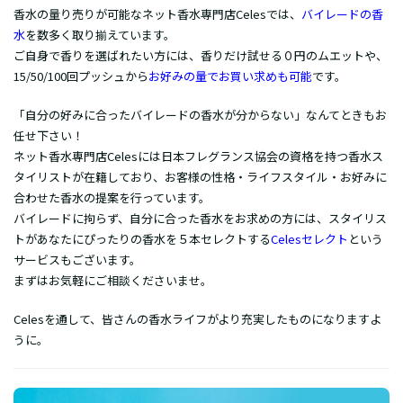
香水の量り売りが可能なネット香水専門店Celesでは、
バイレードの香
水
を数多く取り揃えています。
ご自身で香りを選ばれたい方には、香りだけ試せる０円のムエットや、
15/50/100回プッシュから
お好みの量でお買い求めも可能
です。
「自分の好みに合ったバイレードの香水が分からない」なんてときもお
任せ下さい！
ネット香水専門店Celesには日本フレグランス協会の資格を持つ香水ス
タイリストが在籍しており、お客様の性格・ライフスタイル・お好みに
合わせた香水の提案を行っています。
バイレードに拘らず、自分に合った香水をお求めの方には、スタイリス
トがあなたにぴったりの香水を５本セレクトする
Celesセレクト
という
サービスもございます。
まずはお気軽にご相談くださいませ。
Celesを通して、皆さんの香水ライフがより充実したものになりますよ
うに。