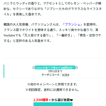
バニラとウッディの香りと、アクセントとしてのレモン・ペッパーが絶
妙な、セクシーでありながら「ジプシーたちのグラマラスなライフスタ
イル」を表現した香水です。
韓国の大人気俳優、パクソジュンさんは、
「ブランシュ」
を愛用中。
フランス語でホワイトを意味する通り、スッキリ爽やかな香りで、某
Youtubeでも「万人受けする香り」、「一番好き」、「男性・女性ウケ
する」と定評のある人気香水です。
⏱️
Celesの全ての香水が
300円OFF
！
⏱️
7月31日まで
クーポンコード：
H7X4
※他のキャンペーンと併用できます。
※初回限定、送料には適用できません。
1,500種類＋
から選び放題❤️