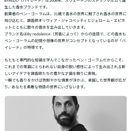
BYREDO（バイレード）は2006年、スウェーデンのストックホルムで誕
生した香水ブランドです。
創業者のベン・ゴーラムは、31歳で香水の世界に魅了され香水の世界に
飛び込むと、調香師オリヴィア・ジャコベッティとジェローム・エピネ
ットとともに数々の香水を生み出していきます。
ブランド名はBy redolence（芳香によって）からの造語で、どの香水も
ベン・ゴーラムの記憶や想像の世界がコンセプトとなっているのが「バ
イレード」の特徴です。
もともと専門的な知識を学んでこなかったベン・ゴーラムだからこそ、
これまでの常識にとらわれない自身の鋭い感性によって生み出される新
しいアイデアを調香師たちの豊かな才識を頼りに表現。
一瞬でも香りをかげば色鮮やかな情景が浮かぶ、卓越した世界観が広が
り、あなたを素敵な物語の世界にいざないます。