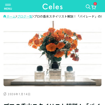
0
ナ
ビ
ゲ
ホーム
ブログ一覧
プロの香水スタイリスト解説！「バイレード」の魅
ー
シ
ョ
ン
を
切
り
替
え
2026年1月14日