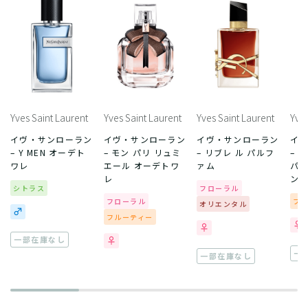
Yves Saint Laurent
Yves Saint Laurent
Yves Saint Laurent
Yves
イヴ・サンローラン
イヴ・サンローラン
イヴ・サンローラン
イ
– Y MEN オーデト
– モン パリ リュミ
– リブレ ル パルフ
– 
ワレ
エール オーデトワ
ァム
パル
レ
ン
シトラス
フローラル
フローラル
フ
オリエンタル
フルーティー
一部在庫なし
一
一部在庫なし