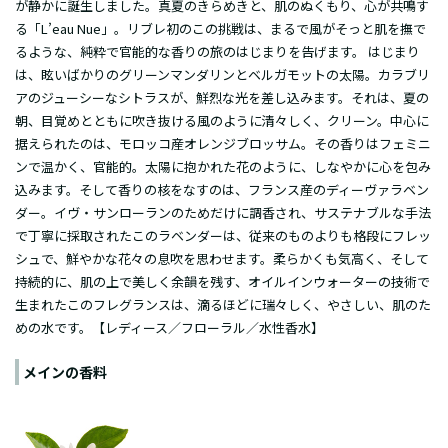
が静かに誕生しました。真夏のきらめきと、肌のぬくもり、心が共鳴す
る「L’eau Nue」。リブレ初のこの挑戦は、まるで風がそっと肌を撫で
るような、純粋で官能的な香りの旅のはじまりを告げます。 はじまり
は、眩いばかりのグリーンマンダリンとベルガモットの太陽。カラブリ
アのジューシーなシトラスが、鮮烈な光を差し込みます。それは、夏の
朝、目覚めとともに吹き抜ける風のように清々しく、クリーン。中心に
据えられたのは、モロッコ産オレンジブロッサム。その香りはフェミニ
ンで温かく、官能的。太陽に抱かれた花のように、しなやかに心を包み
込みます。そして香りの核をなすのは、フランス産のディーヴァラベン
ダー。イヴ・サンローランのためだけに調香され、サステナブルな手法
で丁寧に採取されたこのラベンダーは、従来のものよりも格段にフレッ
シュで、鮮やかな花々の息吹を思わせます。柔らかくも気高く、そして
持続的に、肌の上で美しく余韻を残す、オイルインウォーターの技術で
生まれたこのフレグランスは、滴るほどに瑞々しく、やさしい、肌のた
めの水です。【レディース／フローラル／水性香水】
メインの香料