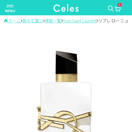
0
ナ
ビ
ゲ
ホーム
香水を選ぶ
検索一覧
Yves Saint Laurent
リブレ ロー ニュ
ー
シ
ョ
ン
を
切
り
替
え