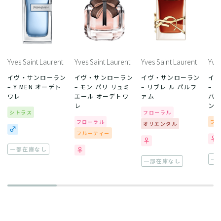
Yves Saint Laurent
Yves Saint Laurent
Yves Saint Laurent
Yves
イヴ・サンローラン
イヴ・サンローラン
イヴ・サンローラン
イ
– Y MEN オーデト
– モン パリ リュミ
– リブレ ル パルフ
– 
ワレ
エール オーデトワ
ァム
パル
レ
ン
シトラス
フローラル
フローラル
フ
オリエンタル
フルーティー
一部在庫なし
一
一部在庫なし