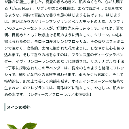
が静かに誕生しました。真夏のきらめきと、肌のぬくもり、心が共鳴す
る「L’eau Nue」。リブレ初のこの挑戦は、まるで風がそっと肌を撫で
るような、純粋で官能的な香りの旅のはじまりを告げます。 はじまり
は、眩いばかりのグリーンマンダリンとベルガモットの太陽。カラブリ
アのジューシーなシトラスが、鮮烈な光を差し込みます。それは、夏の
朝、目覚めとともに吹き抜ける風のように清々しく、クリーン。中心に
据えられたのは、モロッコ産オレンジブロッサム。その香りはフェミニ
ンで温かく、官能的。太陽に抱かれた花のように、しなやかに心を包み
込みます。そして香りの核をなすのは、フランス産のディーヴァラベン
ダー。イヴ・サンローランのためだけに調香され、サステナブルな手法
で丁寧に採取されたこのラベンダーは、従来のものよりも格段にフレッ
シュで、鮮やかな花々の息吹を思わせます。柔らかくも気高く、そして
持続的に、肌の上で美しく余韻を残す、オイルインウォーターの技術で
生まれたこのフレグランスは、滴るほどに瑞々しく、やさしい、肌のた
めの水です。【レディース／フローラル／水性香水】
メインの香料