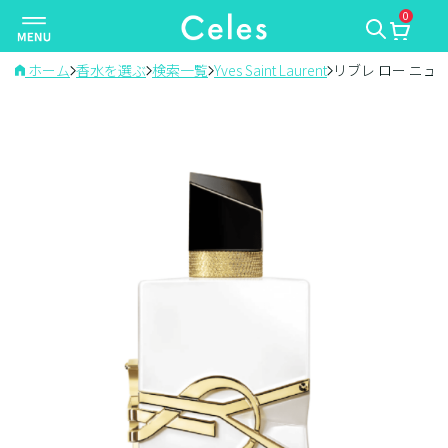
0
ナ
ビ
ゲ
ホーム
香水を選ぶ
検索一覧
Yves Saint Laurent
リブレ ロー ニュ
ー
シ
ョ
ン
を
切
り
替
え