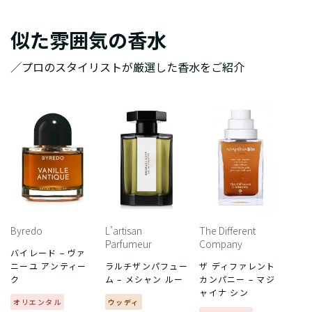
似た雰囲気の香水
／プロのスタイリストが厳選した香水をご紹介
Byredo
L’artisan
The Different
Parfumeur
Company
バイレード – ヴァ
ニーユ アンティー
ラルチザンパフュー
ザ ディファレント
ク
ム – メシャン ルー
カンパニー – マジ
ャイナ シン
オリエンタル
ウッディ