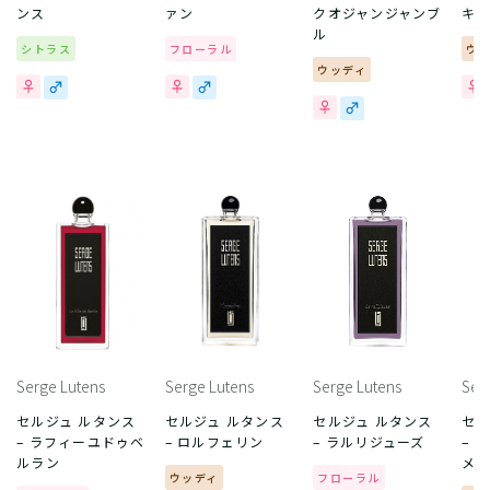
ンス
ァン
クオジャンジャンブ
キ
ル
シトラス
フローラル
ウ
ウッディ
Serge Lutens
Serge Lutens
Serge Lutens
Ser
セルジュ ルタンス
セルジュ ルタンス
セルジュ ルタンス
セル
– ラフィーユドゥベ
– ロルフェリン
– ラルリジューズ
– 
ルラン
メ
ウッディ
フローラル