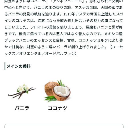
財宝のように尊いバニラ、「アンボワバニール」。忘れさられた文明の
中心へと向かう、バニラの木の香りの旅。アステカ帝国、天国の蜜であ
るバニラの発見の軌跡を辿ります。1519年アステカ帝国に上陸したスペ
インのコルテスは、泡状になった飲み物と出合いその魅力の虜になって
しまいました。フロイトの言葉を借りましょう。悪魔もバニラと黒が好
きです。後悔に満ちているのは悪人ではなく善人なのです。メキシコ産
ブラックバニラのエッセンスと白檀、甘草、ココナッツミルクにより豊
かで甘美な、財宝のように尊いバニラが創り上げられました。【ユニセ
ックス／オリエンタル／オードパルファン】
メインの香料