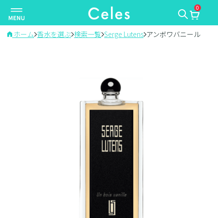
0
ナ
ビ
ゲ
ホーム
香水を選ぶ
検索一覧
Serge Lutens
アンボワバニール
ー
シ
ョ
ン
を
切
り
替
え