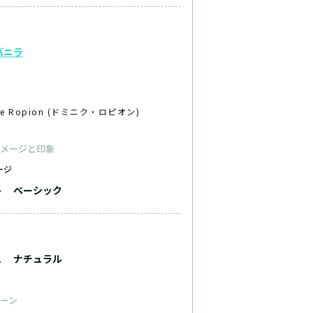
バニラ
ue Ropion (ドミニク・ロピオン)
メージと印象
ージ
ト
ベーシック
ュ
ナチュラル
ーン