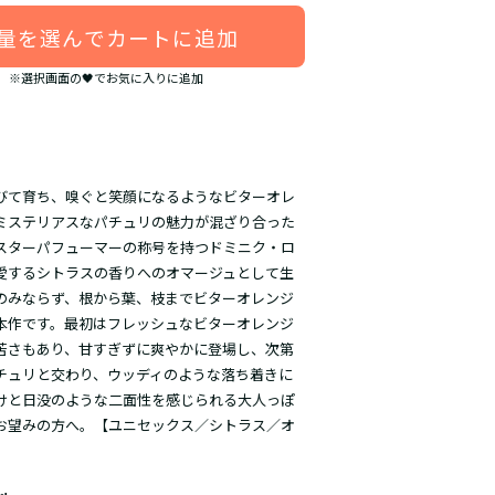
量を選んでカートに追加
※選択画面の🖤でお気に入りに追加
びて育ち、嗅ぐと笑顔になるようなビターオレ
ミステリアスなパチュリの魅力が混ざり合った
スターパフューマーの称号を持つドミニク・ロ
愛するシトラスの香りへのオマージュとして生
のみならず、根から葉、枝までビターオレンジ
本作です。最初はフレッシュなビターオレンジ
苦さもあり、甘すぎずに爽やかに登場し、次第
チュリと交わり、ウッディのような落ち着きに
けと日没のような二面性を感じられる大人っぽ
お望みの方へ。【ユニセックス／シトラス／オ