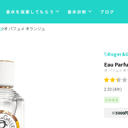
香水を提案してもらう
香水診断
ブログ
t
オ パフュメ オランジュ
Roger&G
Eau Parf
オ パフュメ オ
2.33 (4件)
シトラス
※5000