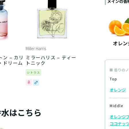
メインの香
Miller Harris
ン – カリ
ミラーハリス – ティー
・ドリーム
トニック
香りのノ
シトラス
Top
オレンジ
Middle
香水はこちら
オレンジ
ココナッ