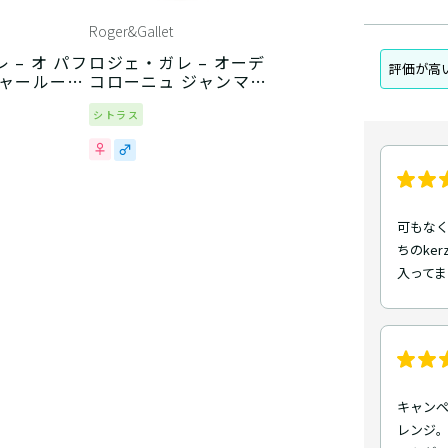
Roger&Gallet
 – オ パフ
ロジェ・ガレ – オーデ
評価が高
ジャールージ
コローニュ ジャンマリ
ファリナ
シトラス
可もなく
ちのke
入ってま
キャンペ
レンジ。