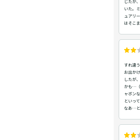
じたが
いた。ミ
ュアリ
はそこ
すれ違
お出か
したが
かも…
ャボン
といっ
なあ…