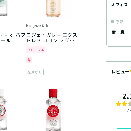
オフィス
季節
Roger&Gallet
春
夏
 – オ パフ
ロジェ・ガレ – エクス
ェール
トレド コロン マグノ
リア フォリ
フローラル
レビュー
在庫なし
2.
（4