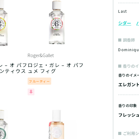
Last
シダー
調香師
Dominiq
Roger&Gallet
 – オ パフ
ロジェ・ガレ – オ パフ
香りのイ
マンティウス
ュメ フィグ
香りのイメ
フルーティー
エレガン
香りの印象
フレッシ
ご利用シ