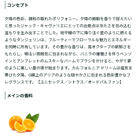
コンセプト
夕陽の色彩、調和の取れたポリフォニー。夕陽の振動を香りで捉えたい
と思ったジャック・キャヴァリエにとっての出発点は冷たさを包み込む
温もりを生み出すことでした。地平線の下に降り注ぐ星のように燃える
ようなタンジェリンは、フルーティーでフローラルな魅力とエネルギー
を同時に所有しています。その豊かな香りは、高オクターブの新鮮さを
もたらし、明るい雰囲気に包まれながら、バニラの優雅さを伴うベンゾ
インとアンブレットのムスキーなバームでブラシをかけると、やがて夢
のように美しい夏の夜が始まります。カルフォルニア ドリームは磁気を
帯びた夕陽、G線上のアリアのような穏やかさに包まれる色彩豊かなフ
レグランスです。【ユニセックス／シトラス／
オードパルファン
】
メインの香料