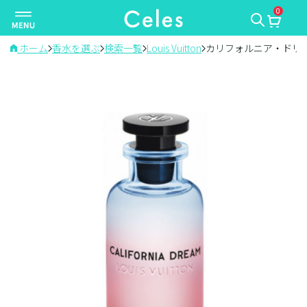
0
ナ
ビ
ゲ
ホーム
香水を選ぶ
検索一覧
Louis Vuitton
カリフォルニア・ドリ
ー
シ
ョ
ン
を
切
り
替
え