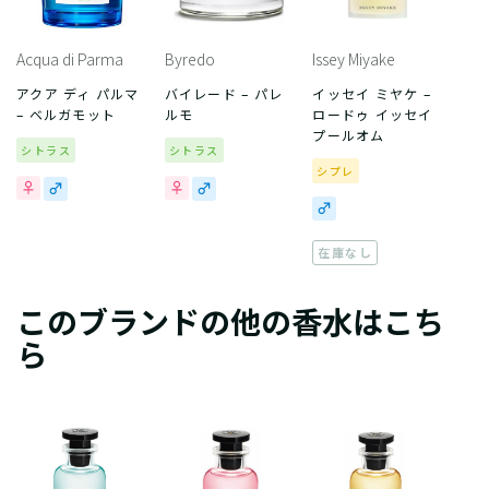
Acqua di Parma
Byredo
Issey Miyake
アクア ディ パルマ
バイレード – パレ
イッセイ ミヤケ –
– ベルガモット
ルモ
ロードゥ イッセイ
プールオム
シトラス
シトラス
シプレ
在庫なし
このブランドの他の香水はこち
ら