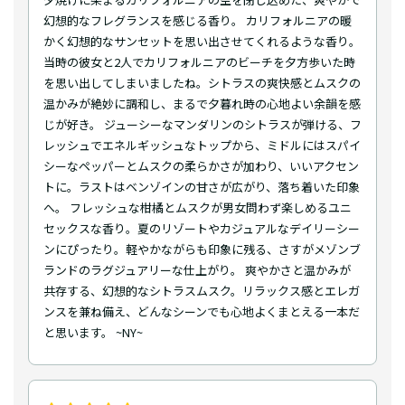
幻想的なフレグランスを感じる香り。 カリフォルニアの暖
かく幻想的なサンセットを思い出させてくれるような香り。
当時の彼女と2人でカリフォルニアのビーチを夕方歩いた時
を思い出してしまいましたね。シトラスの爽快感とムスクの
温かみが絶妙に調和し、まるで夕暮れ時の心地よい余韻を感
じが好き。 ジューシーなマンダリンのシトラスが弾ける、フ
レッシュでエネルギッシュなトップから、ミドルにはスパイ
シーなペッパーとムスクの柔らかさが加わり、いいアクセン
トに。ラストはベンゾインの甘さが広がり、落ち着いた印象
へ。 フレッシュな柑橘とムスクが男女問わず楽しめるユニ
セックスな香り。夏のリゾートやカジュアルなデイリーシー
ンにぴったり。軽やかながらも印象に残る、さすがメゾンブ
ランドのラグジュアリーな仕上がり。 爽やかさと温かみが
共存する、幻想的なシトラスムスク。リラックス感とエレガ
ンスを兼ね備え、どんなシーンでも心地よくまとえる一本だ
と思います。 ~NY~