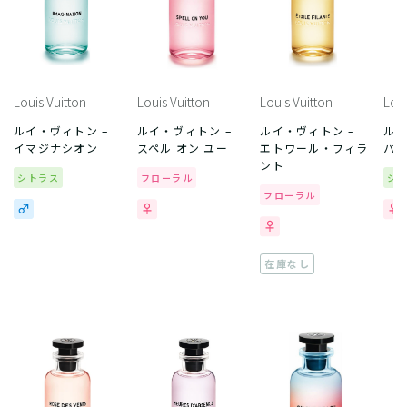
Louis Vuitton
Louis Vuitton
Louis Vuitton
Loui
ルイ・ヴィトン –
ルイ・ヴィトン –
ルイ・ヴィトン –
ルイ
イマジナシオン
スペル オン ユー
エトワール・フィラ
パシ
ント
シトラス
フローラル
シ
フローラル
在庫なし